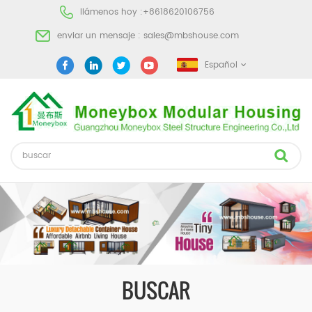
llámenos hoy :
+8618620106756
enviar un mensaje :
sales@mbshouse.com
Español
BUSCAR