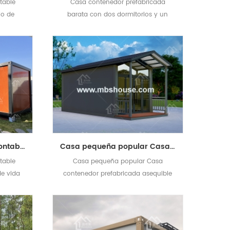
table
Casa contenedor prefabricada
io de
barata con dos dormitorios y un
o de
baño
Casa contenedor desmontable prefabricada de lujo, casa de vida barata de Airbnb
Casa pequeña popular Casa contenedor prefabricada asequible
table
Casa pequeña popular Casa
de vida
contenedor prefabricada asequible