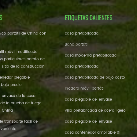
S
ETIQUETAS CALIENTES
ico portátil de China con
casa prefabricada
Baño portátil
til móvil modificado
casa moderna prefabricada
os particulares barato de
 sitio de la construcción
casa prefabricada
enedor plegable
casa prefabricada de bajo costo
 bajo precio
inodoro móvil portátil
l envase de la casa
casa plegable del envase
 de la prueba de fuego
n China
villa prefabricada de acero ligero
 transporte fácil de
casa plegable del envase
veniente
casa contenedor ampliable 01