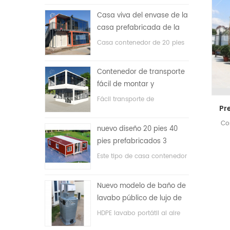
precio bajo
Casa viva del envase de la
casa prefabricada de la
prueba de fuego de los
Casa contenedor de 20 pies
20ft en China
para vivir la casa
Contenedor de transporte
fácil de montar y
conveniente
Fácil transporte de
contenedores de mangueras.
Co
nuevo diseño 20 pies 40
pies prefabricados 3
dormitorios pequeña casa
Este tipo de casa contenedor
contenedor expandible
se actualiza, la casa
contenedor se divide en tres
Nuevo modelo de baño de
dormitorios, un baño y con
lavabo público de lujo de
sistema eléctrico.
plástico HDPE de doble
HDPE lavabo portátil al aire
cara
libre para parques, escuelas,