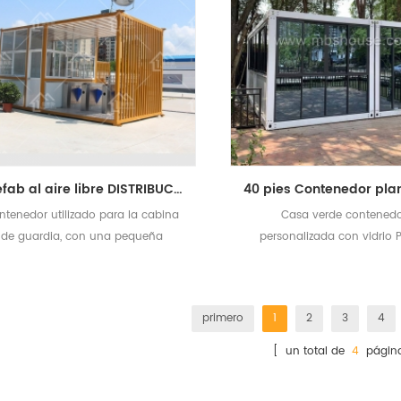
Prefab al aire libre DISTRIBUCION MÓVIL HABITACIÓN CAMBIO DE GUARDIAL
ntenedor utilizado para la cabina
Casa verde contened
de guardia, con una pequeña
personalizada con vidrio 
oficina o cuarto de servicio
primero
1
2
3
4
[ un total de
4
págin