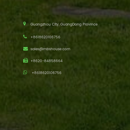
Guangzhou City, GuangDong Province
+8618620106756
sales@mbshouse.com
+8620-84858664
+8618620106756