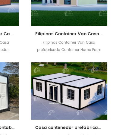
China Casas Contenedor Casa Prefabricada Casa Contenedor
Filipinas Container Van Casa prefabricada Container Home Farm House
 Casa
Filipinas Container Van Casa
nedor
prefabricada Container Home Farm
House
Casa contenedor desmontable barata para oficina de sitio de construcción o dormitorio de trabajadores
Casa contenedor prefabricada barata con dos dormitorios y un baño