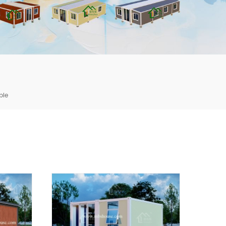
mbshou
se.com
ble