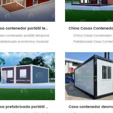
Casa contenedor portátil temporal prefabricada económica modular
sa contenedor portátil temporal
China Casas Contenedor
refabricada económica modular
Prefabricada Casa Conte
Casa prefabricada portátil móvil modificada para requisitos particulares del envase de la casa prefabricada del hogar de Van del envase