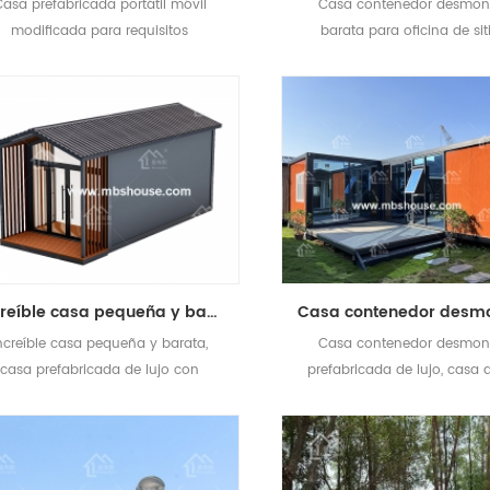
asa prefabricada portátil móvil
Casa contenedor desmon
modificada para requisitos
barata para oficina de sit
articulares del envase de la casa
construcción o dormitori
efabricada del hogar de Van del
trabajadores
envase
Increíble casa pequeña y barata, casa prefabricada de lujo con estructura en forma de A
ncreíble casa pequeña y barata,
Casa contenedor desmon
casa prefabricada de lujo con
prefabricada de lujo, casa 
estructura en forma de A
barata de Airbnb