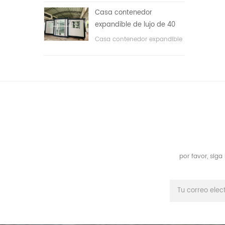
áreas públicas, etc. & nbsp;
Casa contenedor
expandible de lujo de 40
pies con tres dormitorios
Casa contenedor expandible
de lujo de 40 pies con tres
dormitorios
por favor, sig