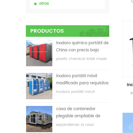
C
otros
p
pr
PRODUCTOS
inodoro químico portátil de
China con precio bajo
plastic chemical toilet made
in China
inodoro portátil móvil
modificado para requisitos
particulares barato de
inodoro portátil móvil
I
China para el sitio de la
personalizado para el sitio de
construcción
construcción
casa de contenedor
plegable ampliable de
bajo precio
expandiendo la casa
plegable del envase con