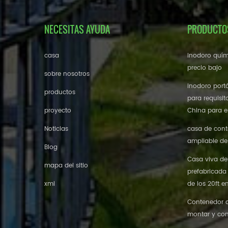
NECESITAS AYUDA
PRODUCTO
casa
inodoro quím
precio bajo
sobre nosotros
inodoro portá
productos
para requisit
proyecto
China para el
Noticias
casa de cont
ampliable de
Blog
Casa viva de
mapa del sitio
prefabricada
xml
de los 20ft e
Contenedor de
montar y con