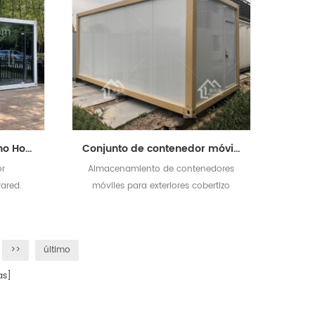
40 pies Contenedor plano Hogar Cabaña Jardín Casa Verde
Conjunto de contenedor móvil al aire libre Diseño de cobertizo de almacenamiento
or
Almacenamiento de contenedores
Pared.
móviles para exteriores cobertizo
>>
último
as]