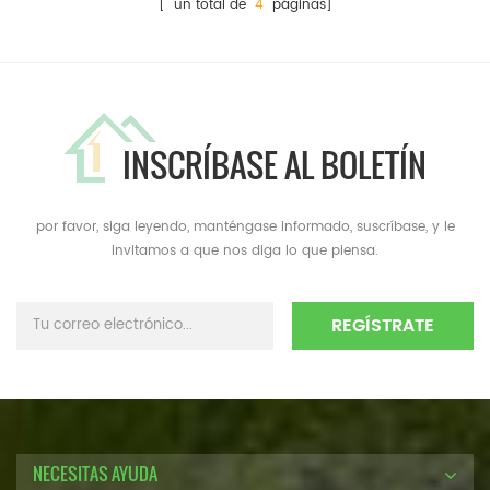
[ un total de
4
páginas]
INSCRÍBASE AL BOLETÍN
por favor, siga leyendo, manténgase informado, suscríbase, y le
invitamos a que nos diga lo que piensa.
NECESITAS AYUDA