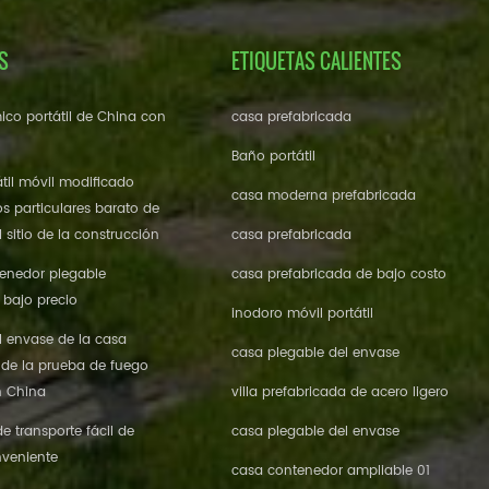
S
ETIQUETAS CALIENTES
ico portátil de China con
casa prefabricada
Baño portátil
til móvil modificado
casa moderna prefabricada
os particulares barato de
 sitio de la construcción
casa prefabricada
enedor plegable
casa prefabricada de bajo costo
 bajo precio
inodoro móvil portátil
l envase de la casa
casa plegable del envase
 de la prueba de fuego
n China
villa prefabricada de acero ligero
 transporte fácil de
casa plegable del envase
veniente
casa contenedor ampliable 01