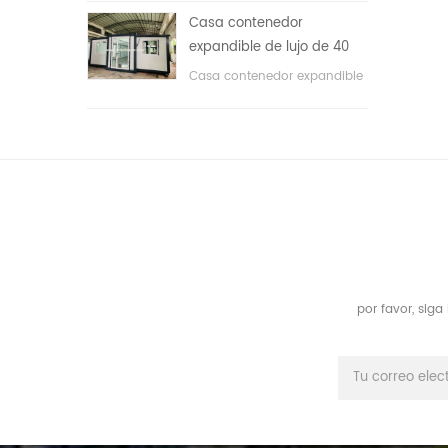
áreas públicas, etc. & nbsp;
Casa contenedor
expandible de lujo de 40
pies con tres dormitorios
Casa contenedor expandible
de lujo de 40 pies con tres
dormitorios
por favor, sig