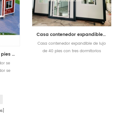
Casa contenedor expandible de lujo de 40 pies con tres dormitorios
Casa contenedor expandible de lujo
de 40 pies con tres dormitorios
nuevo diseño 20 pies 40 pies prefabricados 3 dormitorios pequeña casa contenedor expandible
dor se
dor se
n baño y
.
s]