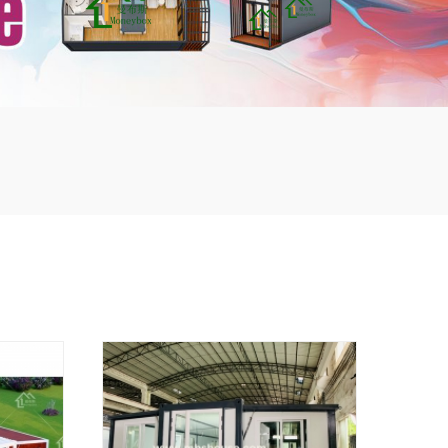
mbshou
se.com