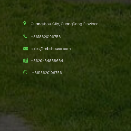
Guangzhou City, GuangDong Province
+8618620106756
sales@mbshouse.com
+8620-84858664
+8618620106756