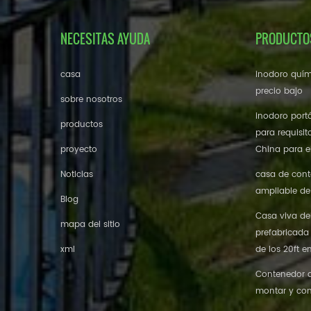
NECESITAS AYUDA
PRODUCTO
casa
inodoro quím
precio bajo
sobre nosotros
inodoro portá
productos
para requisit
proyecto
China para el
Noticias
casa de cont
ampliable de
Blog
Casa viva de
mapa del sitio
prefabricada
xml
de los 20ft e
Contenedor de
montar y con