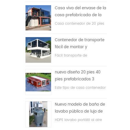
precio bajo
Casa viva del envase de la
casa prefabricada de la
prueba de fuego de los
Casa contenedor de 20 pies
20ft en China
para vivir la casa
Contenedor de transporte
fácil de montar y
conveniente
Fácil transporte de
contenedores de mangueras.
nuevo diseño 20 pies 40
pies prefabricados 3
dormitorios pequeña casa
Este tipo de casa contenedor
contenedor expandible
se actualiza, la casa
contenedor se divide en tres
Nuevo modelo de baño de
dormitorios, un baño y con
lavabo público de lujo de
sistema eléctrico.
plástico HDPE de doble
HDPE lavabo portátil al aire
cara
libre para parques, escuelas,