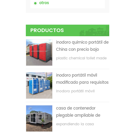
otros
PRODUCTOS
inodoro químico portátil de
China con precio bajo
plastic chemical toilet made
in China
inodoro portátil móvil
modificado para requisitos
particulares barato de
inodoro portátil móvil
China para el sitio de la
personalizado para el sitio de
construcción
construcción
casa de contenedor
plegable ampliable de
bajo precio
expandiendo la casa
plegable del envase con