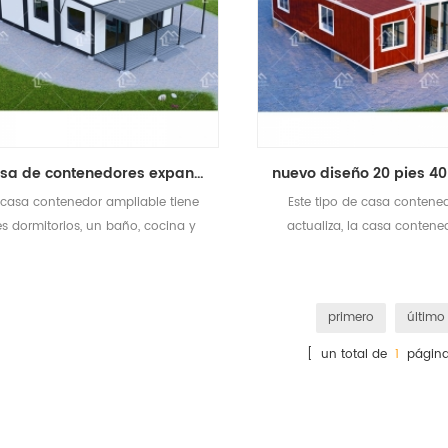
Casa de contenedores expandible prefabricada de lujo de 40 pies y tres habitaciones
 casa contenedor ampliable tiene
Este tipo de casa contene
es dormitorios, un baño, cocina y
actualiza, la casa contene
sala de estar.
divide en tres dormitorios, u
con sistema eléctrico
primero
último
[ un total de
1
página