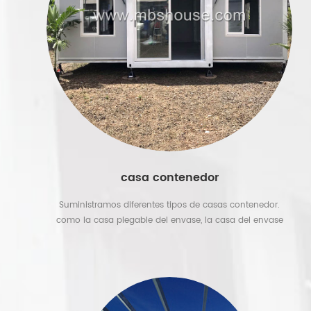
casa contenedor
Suministramos diferentes tipos de casas contenedor.
como la casa plegable del envase, la casa del envase
extensible, la casa del contenedor de envío. ofrecemos
infinitas soluciones para la oficina de contenedores del
sitio de construcción, cafetería de contenedores para sitios
comerciales. gran proyecto para el campamento militar
contenedor, clínica contenedor móvil para el gobierno.