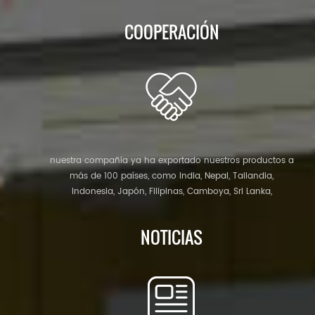
campamento militar; chalets de acero ligero, casa
contenedor, baños portátiles, garitas, casa contenedor
COOPERACIÓN
plegable, casa contenedor plana, casa contenedor
ampliable, cabina porta, casa contenedor de
contenedores, cafetería contenedor, edificios de
estructura de acero y almacén de estructura de acero,
taller de estructura de acero, etc.
nuestra compañía ya ha exportado nuestros productos a
más de 100 países, como India, Nepal, Tailandia,
Indonesia, Japón, Filipinas, Camboya, Sri Lanka,
Bangladesh, Maldivas, Chile, Brasil, Congo, Francia,
Australia, Estados Unidos, Reino Unido, Alemania, Kenia,
NOTICIAS
Burkina Faso, Sudáfrica, Dubai etc. estamos buscando
agentes globales de todo el mundo. estamos tan
seguros de que de la mano con la hucha, y los dos
podemos hacer la vida más bella. Si usted está
buscando casas prefabricadas, campo de tr...