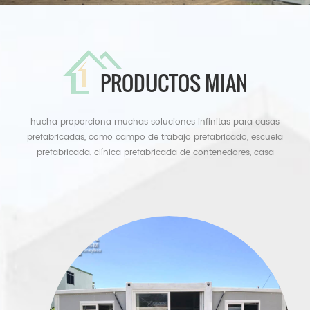
PRODUCTOS MIAN
hucha proporciona muchas soluciones infinitas para casas
prefabricadas, como campo de trabajo prefabricado, escuela
prefabricada, clínica prefabricada de contenedores, casa
prefabricada para campamento militar; chalets de acero ligero, casa
contenedor, baños portátiles, garitas, casa contenedor plegable, casa
contenedor plana, casa contenedor ampliable, cabina porta, casa
contenedor de contenedores, cafetería contenedor, edificios de
estructura de acero y almacén de estructura de acero, taller d...