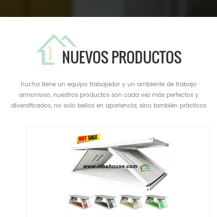
NUEVOS PRODUCTOS
hucha tiene un equipo trabajador y un ambiente de trabajo
armonioso, nuestros productos son cada vez más perfectos y
diversificados, no solo bellos en apariencia, sino también prácticos
en muchas áreas. tenemos un suministro único de diseño,
producción, construcción a la comercialización. la hucha
proporciona muchos productos prácticos, como casas
prefabricadas, chalets de acero liviano, casas tipo compartimento,
garitas, capas adicionales, tabiques divisorios, plantas y almacenes
a gran escala,...