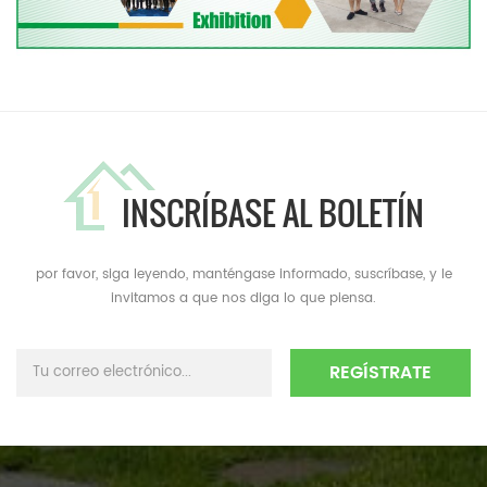
INSCRÍBASE AL BOLETÍN
por favor, siga leyendo, manténgase informado, suscríbase, y le
invitamos a que nos diga lo que piensa.