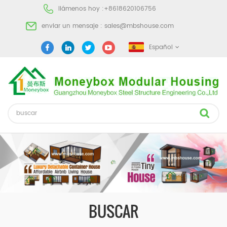
llámenos hoy :
+8618620106756
enviar un mensaje :
sales@mbshouse.com
Español
BUSCAR