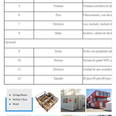
5
Ventana
Ventana corredera de alumi
6
Piso
Fibrocemento, con decora
7
Eléctrico
Luz, enchufe, enchufe de CA
8
Baño
Inodoro, cabina de ducha, 
Opcional
9
Techo
Techo con pendiente adicio
10
Terraza
Terraza de panel WPC para 
11
Eléctrico
Unidad de aire acondicionad
12
Tamaño
20 pies/30 pies/40 pies de 