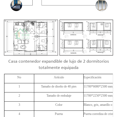
Casa contenedor expandible de lujo de 2 dormitorios
totalmente equipada
No
Artículo
Especificación
1
Tamaño de diseño de 40 pies
11700*6080*2500 mm, el t
2
Tamaño de embalaje
11700*2250*2500 mm, 40 p
3
Color
Blanco, gris, amarillo o pe
4
Puerta
Puerta corrediza de cristal