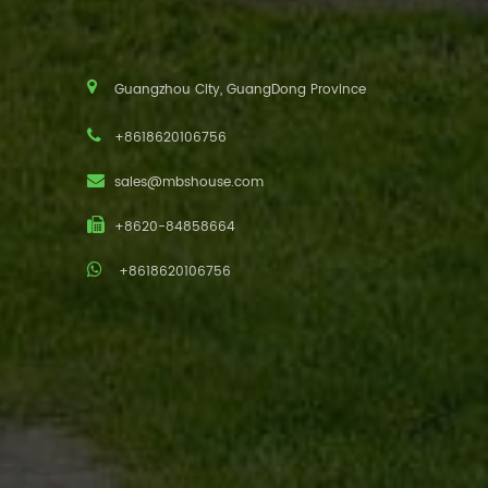
Guangzhou City, GuangDong Province
+8618620106756
sales@mbshouse.com
+8620-84858664
+8618620106756