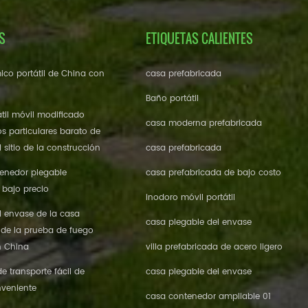
S
ETIQUETAS CALIENTES
ico portátil de China con
casa prefabricada
Baño portátil
til móvil modificado
casa moderna prefabricada
os particulares barato de
 sitio de la construcción
casa prefabricada
enedor plegable
casa prefabricada de bajo costo
 bajo precio
inodoro móvil portátil
l envase de la casa
casa plegable del envase
 de la prueba de fuego
n China
villa prefabricada de acero ligero
 transporte fácil de
casa plegable del envase
veniente
casa contenedor ampliable 01