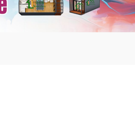
mbshou
se.com