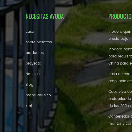
NECESITAS AYUDA
PRODUCTO
casa
inodoro quím
precio bajo
sobre nosotros
inodoro portá
productos
para requisit
proyecto
China para el
Noticias
casa de cont
ampliable de
Blog
Casa viva de
mapa del sitio
prefabricada
xml
de los 20ft e
Contenedor de
montar y con