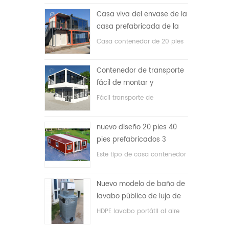
precio bajo
Casa viva del envase de la
casa prefabricada de la
prueba de fuego de los
Casa contenedor de 20 pies
20ft en China
para vivir la casa
Contenedor de transporte
fácil de montar y
conveniente
Fácil transporte de
contenedores de mangueras.
nuevo diseño 20 pies 40
pies prefabricados 3
dormitorios pequeña casa
Este tipo de casa contenedor
contenedor expandible
se actualiza, la casa
contenedor se divide en tres
Nuevo modelo de baño de
dormitorios, un baño y con
lavabo público de lujo de
sistema eléctrico.
plástico HDPE de doble
HDPE lavabo portátil al aire
cara
libre para parques, escuelas,