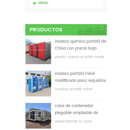
otros
PRODUCTOS
inodoro químico portátil de
China con precio bajo
plastic chemical toilet made
in China
inodoro portátil móvil
modificado para requisitos
particulares barato de
inodoro portátil móvil
China para el sitio de la
personalizado para el sitio de
construcción
construcción
casa de contenedor
plegable ampliable de
bajo precio
expandiendo la casa
plegable del envase con