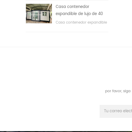
áreas públicas, etc. & nbsp;
Casa contenedor
expandible de lujo de 40
pies con tres dormitorios
Casa contenedor expandible
de lujo de 40 pies con tres
dormitorios
por favor, sig