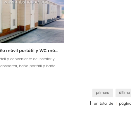
baño móvil portátil y WC móvil portátil para el sitio de construcción con precio bajo
fácil y conveniente de instalar y
ransportar, baño portátil y baño
para el sitio de construcción
primero
último
[ un total de
1
página