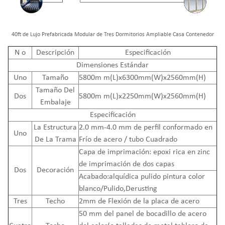
40ft de Lujo Prefabricada Modular de Tres Dormitorios Ampliable Casa Contenedor
N
o
Descripción
Especificación
Dimensiones Estándar
Uno
Tamaño
5800m m(L)x6300mm(W)x2560mm(H)
Tamaño Del
Dos
5800m m(L)x2250mm(W)x2560mm(H)
Embalaje
Especificación
La Estructura
2.0 mm-4.0 mm de perfil conformado en
Uno
De La Trama
Frío de acero / tubo Cuadrado
Capa de imprimación: epoxi rica en zinc
de imprimación de dos capas
Dos
Decoración
Acabado:alquídica pulido pintura color
blanco/Pulido,Derusting
Tres
Techo
2mm de Flexión de la placa de acero
50 mm del panel de bocadillo de acero