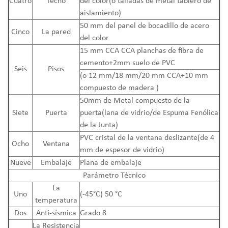
Cuatro
Techo
del color(o talladas de metal tablero de
aislamiento)
50 mm del panel de bocadillo de acero
Cinco
La pared
del color
15 mm CCA CCA planchas de fibra de
cemento+2mm suelo de PVC
Seis
Pisos
(o 12 mm/18 mm/20 mm CCA+10 mm
compuesto de madera )
50mm de Metal compuesto de la
Siete
Puerta
puerta(lana de vidrio/de Espuma Fenólica
de la Junta)
PVC cristal de la ventana deslizante(de 4
Ocho
Ventana
mm de espesor de vidrio)
Nueve
Embalaje
Plana de embalaje
Parámetro Técnico
La
Uno
(-45°C) 50 °C
temperatura
Dos
Anti-sísmica
Grado 8
La Resistencia