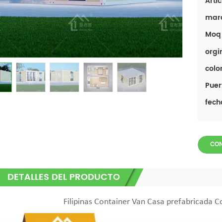
Artíc
mar
Moq 
orgi
color
Puer
fech
CO
DETALLES DEL PRODUCTO
Filipinas Container Van Casa prefabricada