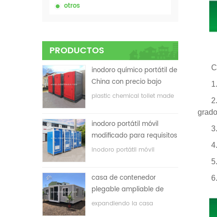
otros
PRODUCTOS
C
inodoro químico portátil de
China con precio bajo
1.En 
plastic chemical toilet made
2. La
in China
grado
inodoro portátil móvil
3. Ti
modificado para requisitos
4.Tod
particulares barato de
inodoro portátil móvil
China para el sitio de la
personalizado para el sitio de
5. Ma
construcción
construcción
casa de contenedor
6. Pa
plegable ampliable de
bajo precio
expandiendo la casa
plegable del envase con