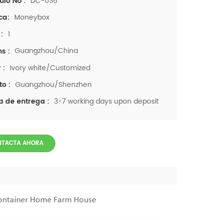
DC-036
ulo No :
Moneybox
ca:
1
:
Guangzhou/China
ns :
Ivory white/Customized
 :
Guangzhou/Shenzhen
to :
3-7 working days upon deposit
a de entrega :
NTACTA AHORA
 Container Home Farm House