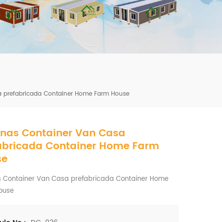
mbshou
se.com
sa prefabricada Container Home Farm House
pinas Container Van Casa
abricada Container Home Farm
se
nas Container Van Casa prefabricada Container Home
ouse