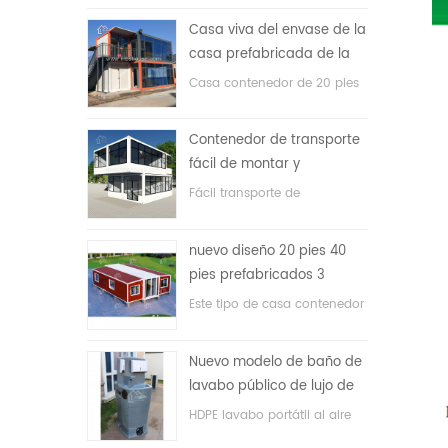
precio bajo
Casa viva del envase de la
casa prefabricada de la
prueba de fuego de los
Casa contenedor de 20 pies
20ft en China
para vivir la casa
Contenedor de transporte
fácil de montar y
conveniente
Fácil transporte de
contenedores de mangueras.
nuevo diseño 20 pies 40
pies prefabricados 3
dormitorios pequeña casa
Este tipo de casa contenedor
contenedor expandible
se actualiza, la casa
contenedor se divide en tres
Nuevo modelo de baño de
dormitorios, un baño y con
lavabo público de lujo de
sistema eléctrico.
plástico HDPE de doble
HDPE lavabo portátil al aire
cara
libre para parques, escuelas,