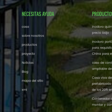
NECESITAS AYUDA
PRODUCTO
casa
inodoro quím
precio bajo
sobre nosotros
inodoro portá
productos
para requisit
proyecto
China para el
Noticias
casa de cont
ampliable de
Blog
Casa viva de
mapa del sitio
prefabricada
xml
de los 20ft e
Contenedor de
montar y con