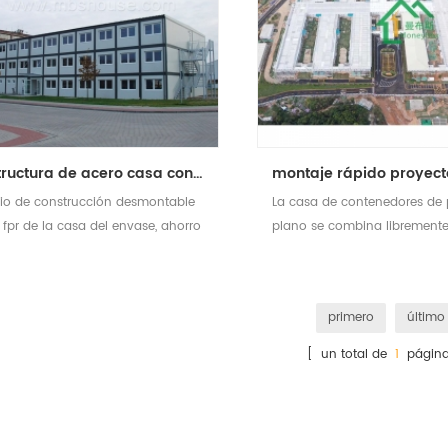
estructura de acero casa contenedor modular casa de contenedor desmontable en sitio de construcción
tio de construcción desmontable
La casa de contenedores de
 fpr de la casa del envase, ahorro
plano se combina libremente
del trabajo y ahorro de costes
proyectos hospitalarios de do
primero
último
[ un total de
1
página