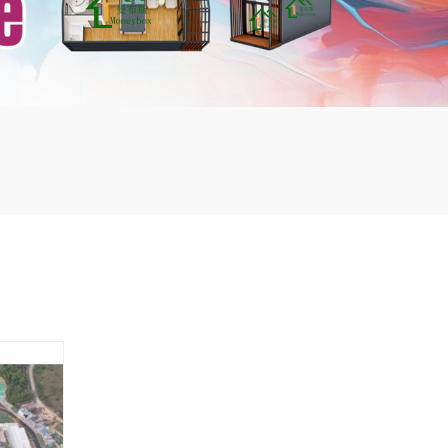
mbshou
se.com