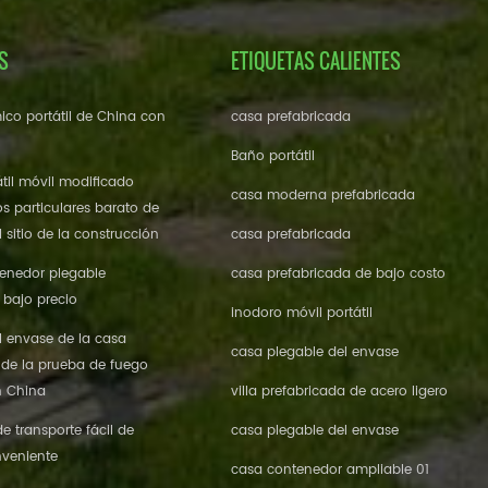
S
ETIQUETAS CALIENTES
ico portátil de China con
casa prefabricada
Baño portátil
til móvil modificado
casa moderna prefabricada
os particulares barato de
 sitio de la construcción
casa prefabricada
enedor plegable
casa prefabricada de bajo costo
 bajo precio
inodoro móvil portátil
l envase de la casa
casa plegable del envase
 de la prueba de fuego
n China
villa prefabricada de acero ligero
 transporte fácil de
casa plegable del envase
veniente
casa contenedor ampliable 01