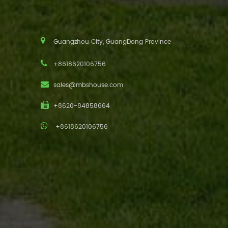
Guangzhou City, GuangDong Province
+8618620106756
sales@mbshouse.com
+8620-84858664
+8618620106756