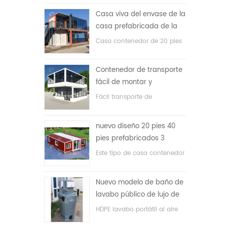
precio bajo
Casa viva del envase de la
casa prefabricada de la
prueba de fuego de los
Casa contenedor de 20 pies
20ft en China
para vivir la casa
Contenedor de transporte
fácil de montar y
conveniente
Fácil transporte de
contenedores de mangueras.
nuevo diseño 20 pies 40
pies prefabricados 3
dormitorios pequeña casa
Este tipo de casa contenedor
contenedor expandible
se actualiza, la casa
contenedor se divide en tres
Nuevo modelo de baño de
dormitorios, un baño y con
lavabo público de lujo de
sistema eléctrico.
plástico HDPE de doble
HDPE lavabo portátil al aire
cara
libre para parques, escuelas,