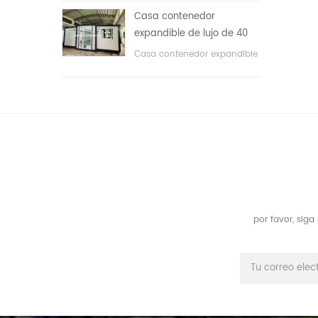
áreas públicas, etc. & nbsp;
Casa contenedor
expandible de lujo de 40
pies con tres dormitorios
Casa contenedor expandible
de lujo de 40 pies con tres
dormitorios
por favor, sig