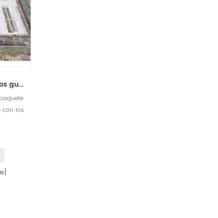
montaje rápido proyectos gubernamentales contenedor prefabricado clínica móvil hospital casa
 paquete
 con los
s pisos.
s]