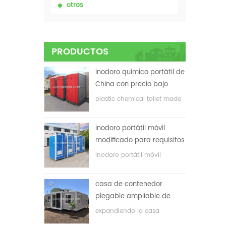
otros
PRODUCTOS
inodoro químico portátil de
China con precio bajo
plastic chemical toilet made
in China
inodoro portátil móvil
modificado para requisitos
particulares barato de
inodoro portátil móvil
China para el sitio de la
personalizado para el sitio de
construcción
construcción
casa de contenedor
plegable ampliable de
bajo precio
expandiendo la casa
plegable del envase con