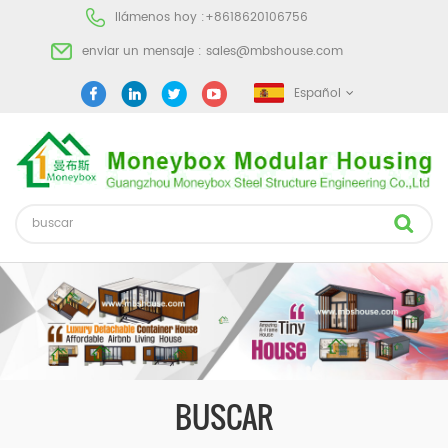
llámenos hoy :
+8618620106756
enviar un mensaje :
sales@mbshouse.com
Español
BUSCAR