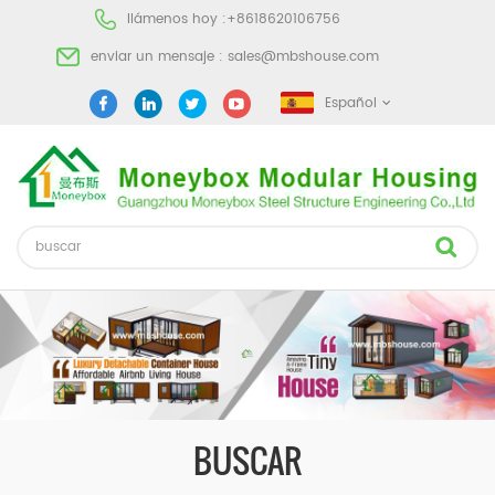
llámenos hoy :
+8618620106756
enviar un mensaje :
sales@mbshouse.com
Español
BUSCAR