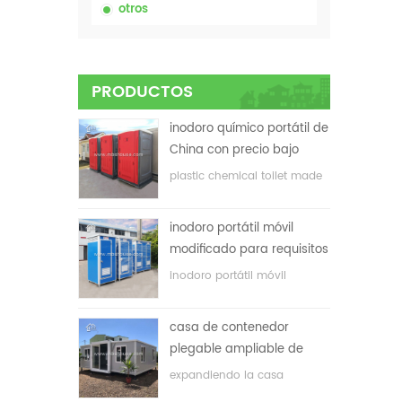
otros
PRODUCTOS
inodoro químico portátil de
China con precio bajo
plastic chemical toilet made
in China
inodoro portátil móvil
modificado para requisitos
particulares barato de
inodoro portátil móvil
China para el sitio de la
personalizado para el sitio de
construcción
construcción
casa de contenedor
plegable ampliable de
bajo precio
expandiendo la casa
plegable del envase con