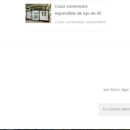
áreas públicas, etc. & nbsp;
Casa contenedor
expandible de lujo de 40
pies con tres dormitorios
Casa contenedor expandible
de lujo de 40 pies con tres
dormitorios
por favor, sig