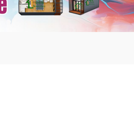
mbshou
se.com