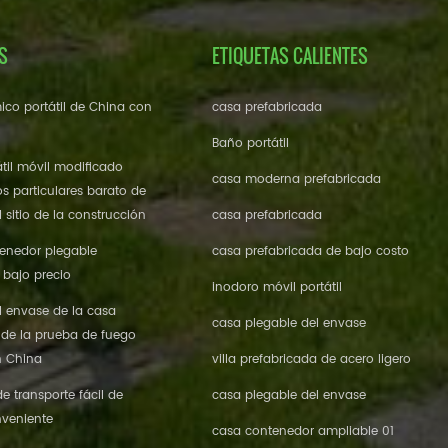
S
ETIQUETAS CALIENTES
ico portátil de China con
casa prefabricada
Baño portátil
til móvil modificado
casa moderna prefabricada
os particulares barato de
 sitio de la construcción
casa prefabricada
enedor plegable
casa prefabricada de bajo costo
 bajo precio
inodoro móvil portátil
l envase de la casa
casa plegable del envase
 de la prueba de fuego
n China
villa prefabricada de acero ligero
 transporte fácil de
casa plegable del envase
veniente
casa contenedor ampliable 01