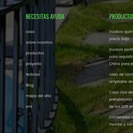
NECESITAS AYUDA
PRODUCTO
casa
inodoro quím
precio bajo
sobre nosotros
inodoro portá
productos
para requisit
proyecto
China para el
Noticias
casa de cont
ampliable de
Blog
Casa viva de
mapa del sitio
prefabricada
xml
de los 20ft e
Contenedor de
montar y con