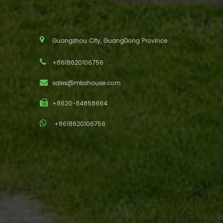
Guangzhou City, GuangDong Province
+8618620106756
sales@mbshouse.com
+8620-84858664
+8618620106756