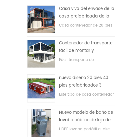
precio bajo
Casa viva del envase de la
casa prefabricada de la
prueba de fuego de los
Casa contenedor de 20 pies
20ft en China
para vivir la casa
Contenedor de transporte
fácil de montar y
conveniente
Fácil transporte de
contenedores de mangueras.
nuevo diseño 20 pies 40
pies prefabricados 3
dormitorios pequeña casa
Este tipo de casa contenedor
contenedor expandible
se actualiza, la casa
contenedor se divide en tres
Nuevo modelo de baño de
dormitorios, un baño y con
lavabo público de lujo de
sistema eléctrico.
plástico HDPE de doble
HDPE lavabo portátil al aire
cara
libre para parques, escuelas,