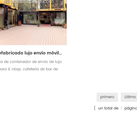
prefabricado lujo envío móvil restaurante bar cafetería quiosco contenedor casa
a de contenedor de envío de lujo
ara & nbsp; cafetería de bar de
restaurante
primero
último
[ un total de
1
página