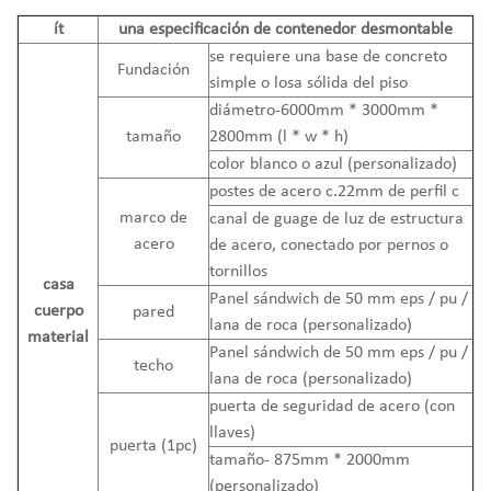
ít
una especificación de contenedor desmontable
se requiere una base de concreto
Fundación
simple o losa sólida del piso
diámetro-6000mm * 3000mm *
tamaño
2800mm (l * w * h)
color blanco o azul (personalizado)
postes de acero c.22mm de perfil c
marco de
canal de guage de luz de estructura
acero
de acero, conectado por pernos o
tornillos
casa
Panel sándwich de 50 mm eps / pu /
cuerpo
pared
lana de roca (personalizado)
material
Panel sándwich de 50 mm eps / pu /
techo
lana de roca (personalizado)
puerta de seguridad de acero (con
llaves)
puerta (1pc)
tamaño- 875mm * 2000mm
(personalizado)