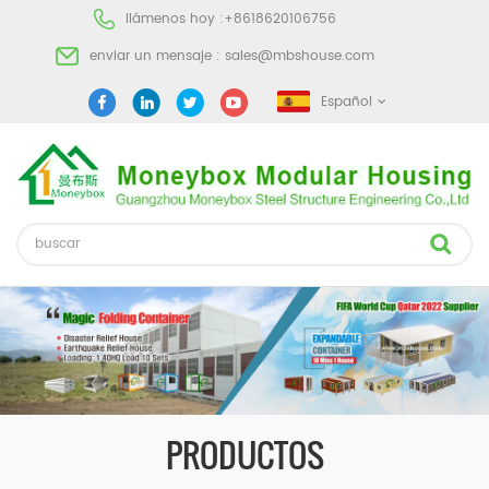
llámenos hoy :
+8618620106756
enviar un mensaje :
sales@mbshouse.com
Español
PRODUCTOS