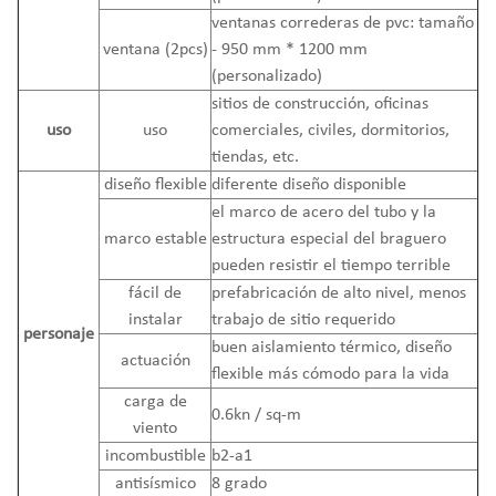
ventanas correderas de pvc: tamaño
ventana (2pcs)
- 950 mm * 1200 mm
(personalizado)
sitios de construcción, oficinas
uso
uso
comerciales, civiles, dormitorios,
tiendas, etc.
diseño flexible
diferente diseño disponible
el marco de acero del tubo y la
marco estable
estructura especial del braguero
pueden resistir el tiempo terrible
fácil de
prefabricación de alto nivel, menos
instalar
trabajo de sitio requerido
personaje
buen aislamiento térmico, diseño
actuación
flexible más cómodo para la vida
carga de
0.6kn / sq-m
viento
incombustible
b2-a1
antisísmico
8 grado