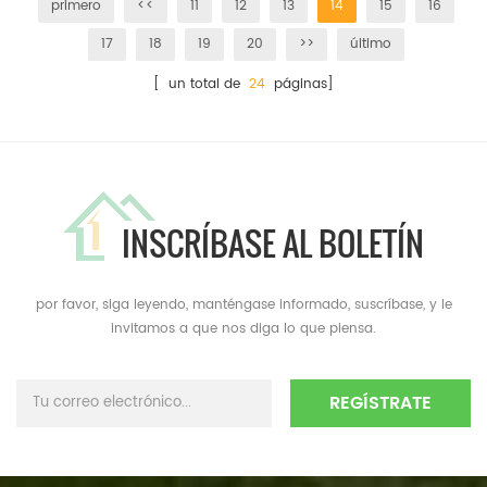
primero
<<
11
12
13
14
15
16
17
18
19
20
>>
último
[ un total de
24
páginas]
INSCRÍBASE AL BOLETÍN
por favor, siga leyendo, manténgase informado, suscríbase, y le
invitamos a que nos diga lo que piensa.