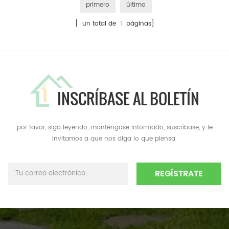
primero
último
[ un total de
1
páginas]
INSCRÍBASE AL BOLETÍN
por favor, siga leyendo, manténgase informado, suscríbase, y le
invitamos a que nos diga lo que piensa.