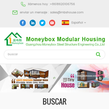
llámenos hoy :
+8618620106756
enviar un mensaje :
sales@mbshouse.com
Español
BUSCAR