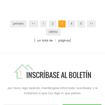
primero
<<
1
2
3
4
5
>>
último
[ un total de
5
páginas]
INSCRÍBASE AL BOLETÍN
por favor, siga leyendo, manténgase informado, suscríbase, y le
invitamos a que nos diga lo que piensa.