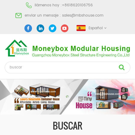
llámenos hoy :
+8618620106756
enviar un mensaje :
sales@mbshouse.com
Español
BUSCAR