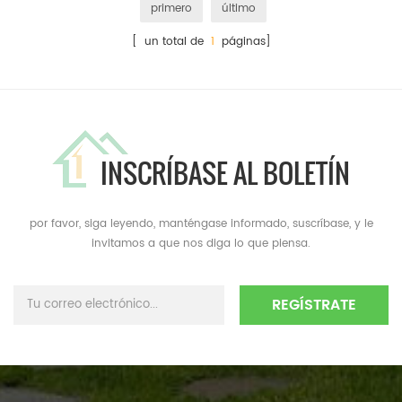
primero
último
[ un total de
1
páginas]
INSCRÍBASE AL BOLETÍN
por favor, siga leyendo, manténgase informado, suscríbase, y le
invitamos a que nos diga lo que piensa.