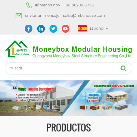
llámenos hoy :
+8618620106756
enviar un mensaje :
sales@mbshouse.com
Español
PRODUCTOS