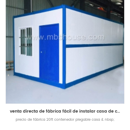
venta directa de fábrica fácil de instalar casa de contenedor plegable de 20 pies
precio de fábrica 20ft contenedor plegable casa & nbsp;