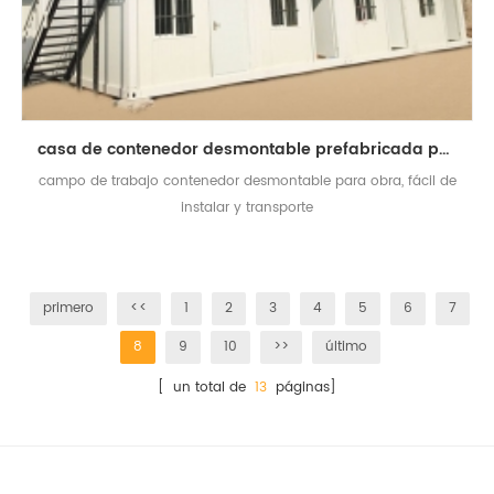
casa de contenedor desmontable prefabricada personalizada para el campo de trabajo
campo de trabajo contenedor desmontable para obra, fácil de
instalar y transporte
primero
<<
1
2
3
4
5
6
7
8
9
10
>>
último
[ un total de
13
páginas]