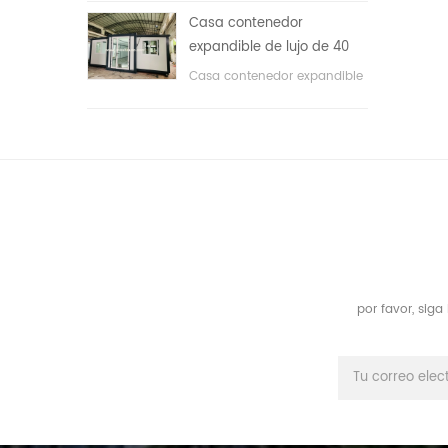
áreas públicas, etc. & nbsp;
Casa contenedor
expandible de lujo de 40
pies con tres dormitorios
Casa contenedor expandible
de lujo de 40 pies con tres
dormitorios
por favor, sig