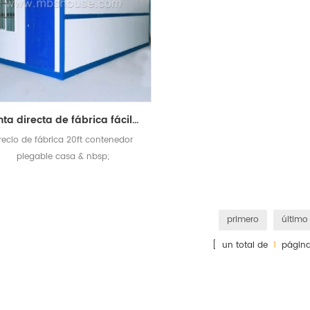
venta directa de fábrica fácil de instalar casa de contenedor plegable de 20 pies
recio de fábrica 20ft contenedor
plegable casa & nbsp;
primero
último
[ un total de
1
página