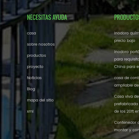
NECESITAS AYUDA
PRODUCTO
casa
inodoro quím
precio bajo
sobre nosotros
inodoro portá
productos
para requisit
proyecto
China para el
Noticias
casa de cont
ampliable de
Blog
Casa viva de
mapa del sitio
prefabricada
xml
de los 20ft e
Contenedor de
montar y con