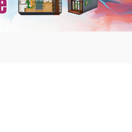
mbshou
se.com