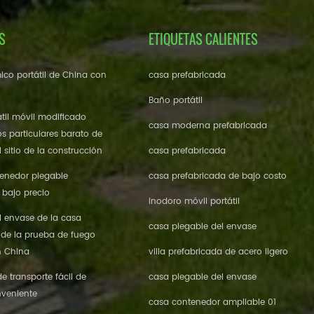
S
ETIQUETAS CALIENTES
ico portátil de China con
casa prefabricada
Baño portátil
til móvil modificado
casa moderna prefabricada
os particulares barato de
 sitio de la construcción
casa prefabricada
enedor plegable
casa prefabricada de bajo costo
 bajo precio
inodoro móvil portátil
l envase de la casa
casa plegable del envase
 de la prueba de fuego
n China
villa prefabricada de acero ligero
 transporte fácil de
casa plegable del envase
veniente
casa contenedor ampliable 01