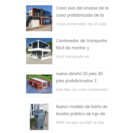
precio bajo
Casa viva del envase de la
casa prefabricada de la
prueba de fuego de los
Casa contenedor de 20 pies
20ft en China
para vivir la casa
Contenedor de transporte
fácil de montar y
conveniente
Fácil transporte de
contenedores de mangueras.
nuevo diseño 20 pies 40
pies prefabricados 3
dormitorios pequeña casa
Este tipo de casa contenedor
contenedor expandible
se actualiza, la casa
contenedor se divide en tres
Nuevo modelo de baño de
dormitorios, un baño y con
lavabo público de lujo de
sistema eléctrico.
plástico HDPE de doble
HDPE lavabo portátil al aire
cara
libre para parques, escuelas,