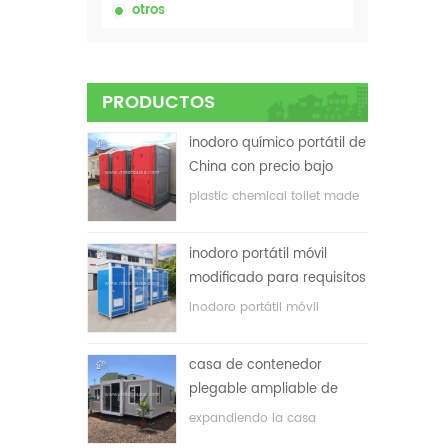
otros
PRODUCTOS
inodoro químico portátil de
China con precio bajo
plastic chemical toilet made
in China
inodoro portátil móvil
modificado para requisitos
particulares barato de
inodoro portátil móvil
China para el sitio de la
personalizado para el sitio de
construcción
construcción
casa de contenedor
plegable ampliable de
bajo precio
expandiendo la casa
plegable del envase con