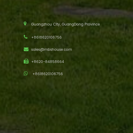
Guangzhou City, GuangDong Province
+8618620106756
sales@mbshouse.com
+8620-84858664
+8618620106756