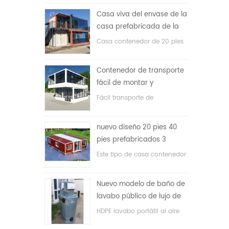
precio bajo
Casa viva del envase de la
casa prefabricada de la
prueba de fuego de los
Casa contenedor de 20 pies
20ft en China
para vivir la casa
Contenedor de transporte
fácil de montar y
conveniente
Fácil transporte de
contenedores de mangueras.
nuevo diseño 20 pies 40
pies prefabricados 3
dormitorios pequeña casa
Este tipo de casa contenedor
contenedor expandible
se actualiza, la casa
contenedor se divide en tres
Nuevo modelo de baño de
dormitorios, un baño y con
lavabo público de lujo de
sistema eléctrico.
plástico HDPE de doble
HDPE lavabo portátil al aire
cara
libre para parques, escuelas,