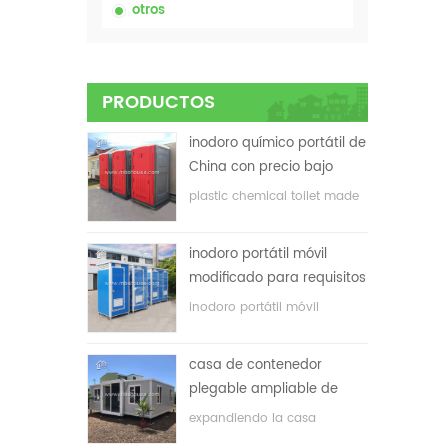
otros
PRODUCTOS
inodoro químico portátil de
China con precio bajo
plastic chemical toilet made
in China
inodoro portátil móvil
modificado para requisitos
particulares barato de
inodoro portátil móvil
China para el sitio de la
personalizado para el sitio de
construcción
construcción
casa de contenedor
plegable ampliable de
bajo precio
expandiendo la casa
plegable del envase con