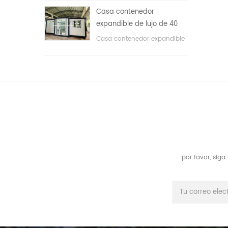
áreas públicas, etc. & nbsp;
Casa contenedor
expandible de lujo de 40
pies con tres dormitorios
Casa contenedor expandible
de lujo de 40 pies con tres
dormitorios
por favor, sig