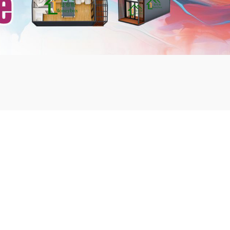
mbshou
se.com