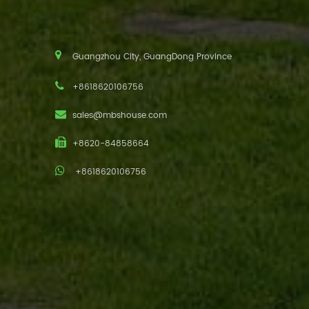
Guangzhou City, GuangDong Province
+8618620106756
sales@mbshouse.com
+8620-84858664
+8618620106756