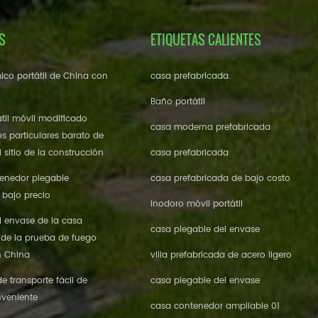
S
ETIQUETAS CALIENTES
ico portátil de China con
casa prefabricada
Baño portátil
til móvil modificado
casa moderna prefabricada
os particulares barato de
 sitio de la construcción
casa prefabricada
enedor plegable
casa prefabricada de bajo costo
 bajo precio
inodoro móvil portátil
l envase de la casa
casa plegable del envase
 de la prueba de fuego
n China
villa prefabricada de acero ligero
 transporte fácil de
casa plegable del envase
veniente
casa contenedor ampliable 01