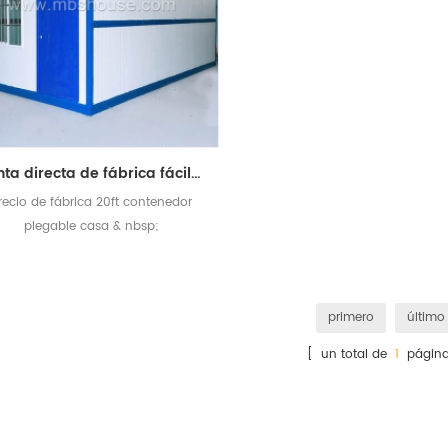
venta directa de fábrica fácil de instalar casa de contenedor plegable de 20 pies
recio de fábrica 20ft contenedor
plegable casa & nbsp;
primero
último
[ un total de
1
página