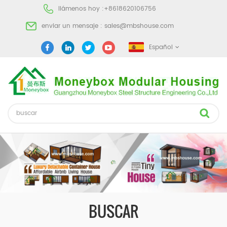
llámenos hoy :
+8618620106756
enviar un mensaje :
sales@mbshouse.com
Español
BUSCAR