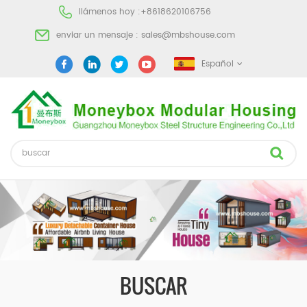
llámenos hoy :
+8618620106756
enviar un mensaje :
sales@mbshouse.com
Español
BUSCAR