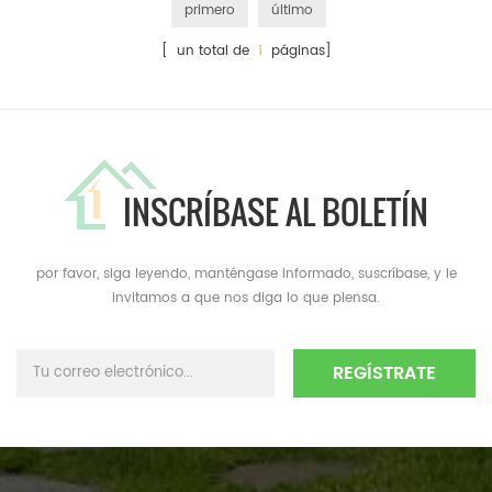
primero
último
[ un total de
1
páginas]
INSCRÍBASE AL BOLETÍN
por favor, siga leyendo, manténgase informado, suscríbase, y le
invitamos a que nos diga lo que piensa.