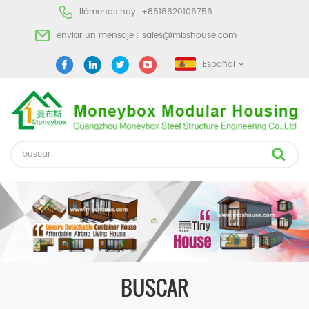
llámenos hoy :
+8618620106756
enviar un mensaje :
sales@mbshouse.com
Español
BUSCAR