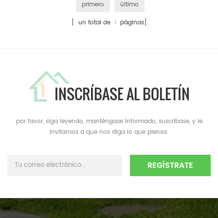
primero
último
[ un total de
1
páginas]
INSCRÍBASE AL BOLETÍN
por favor, siga leyendo, manténgase informado, suscríbase, y le
invitamos a que nos diga lo que piensa.