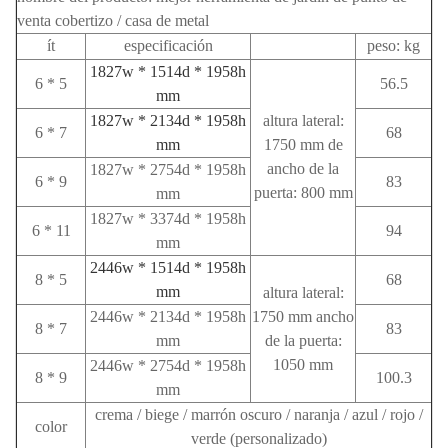
venta cobertizo / casa de metal
ít
especificación
peso: kg
1827w * 1514d * 1958h
6 * 5
56.5
mm
1827w * 2134d * 1958h
altura lateral:
6 * 7
68
mm
1750 mm de
ancho de la
1827w * 2754d * 1958h
6 * 9
83
puerta: 800 mm
mm
1827w * 3374d * 1958h
6 * 11
94
mm
2446w * 1514d * 1958h
8 * 5
68
mm
altura lateral:
2446w * 2134d * 1958h
1750 mm ancho
8 * 7
83
mm
de la puerta:
1050 mm
2446w * 2754d * 1958h
8 * 9
100.3
mm
crema / biege / marrón oscuro / naranja / azul / rojo /
color
verde (personalizado)