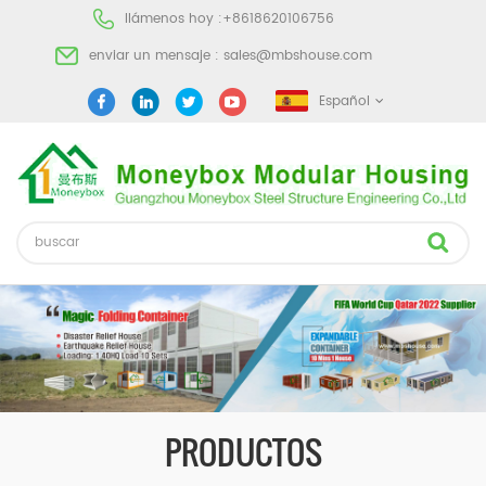
llámenos hoy :
+8618620106756
enviar un mensaje :
sales@mbshouse.com
Español
PRODUCTOS