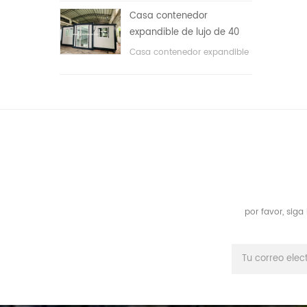
áreas públicas, etc. & nbsp;
Casa contenedor
expandible de lujo de 40
pies con tres dormitorios
Casa contenedor expandible
de lujo de 40 pies con tres
dormitorios
por favor, sig