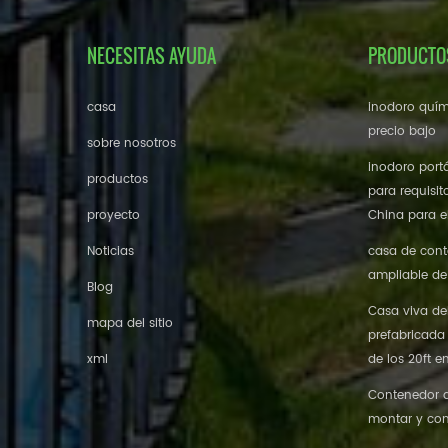
NECESITAS AYUDA
PRODUCTO
casa
inodoro quím
precio bajo
sobre nosotros
inodoro portá
productos
para requisit
proyecto
China para el
Noticias
casa de cont
ampliable de
Blog
Casa viva de
mapa del sitio
prefabricada
xml
de los 20ft e
Contenedor de
montar y con