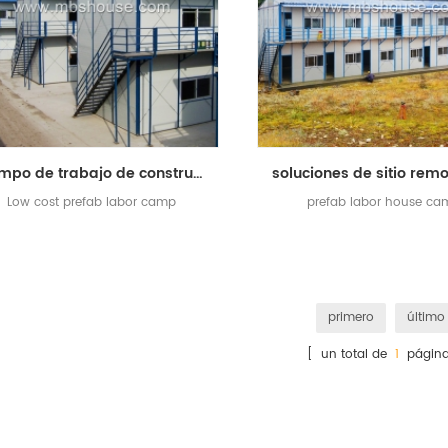
campo de trabajo de construcción prefabricada de bajo costo
Low cost prefab labor camp
prefab labor house ca
primero
último
[ un total de
1
página