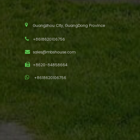
Guangzhou City, GuangDong Province
+8618620106756
sales@mbshouse.com
+8620-84858664
+8618620106756