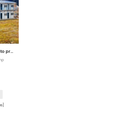
soluciones de sitio remoto prefabricadas de campo de trabajo
mp
s]