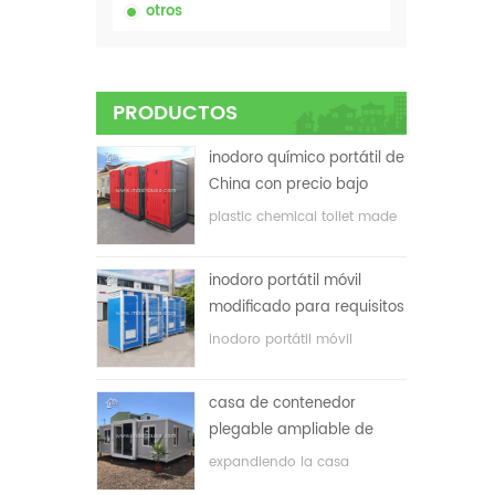
otros
PRODUCTOS
inodoro químico portátil de
China con precio bajo
plastic chemical toilet made
in China
inodoro portátil móvil
modificado para requisitos
particulares barato de
inodoro portátil móvil
China para el sitio de la
personalizado para el sitio de
construcción
construcción
casa de contenedor
plegable ampliable de
bajo precio
expandiendo la casa
plegable del envase con