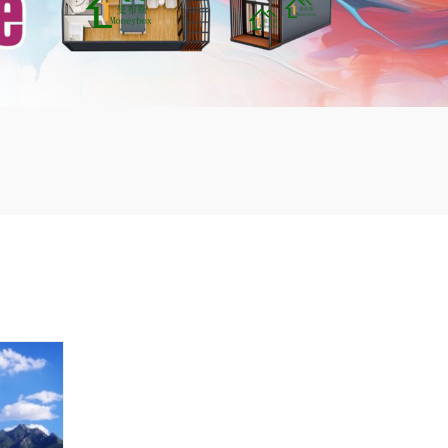
mbshou
se.com