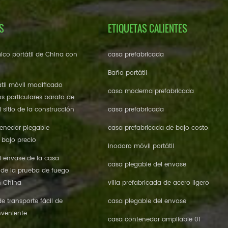
S
ETIQUETAS CALIENTES
ico portátil de China con
casa prefabricada
Baño portátil
til móvil modificado
casa moderna prefabricada
os particulares barato de
 sitio de la construcción
casa prefabricada
enedor plegable
casa prefabricada de bajo costo
 bajo precio
inodoro móvil portátil
l envase de la casa
casa plegable del envase
 de la prueba de fuego
n China
villa prefabricada de acero ligero
 transporte fácil de
casa plegable del envase
veniente
casa contenedor ampliable 01