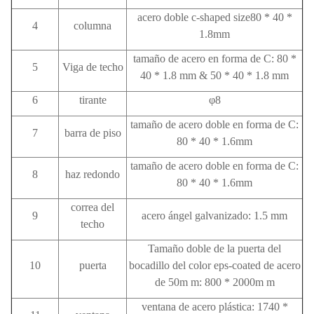
acero doble c-shaped size80 * 40 *
4
columna
1.8mm
tamaño de acero en forma de C: 80 *
5
Viga de techo
40 * 1.8 mm & 50 * 40 * 1.8 mm
6
tirante
φ8
tamaño de acero doble en forma de C:
7
barra de piso
80 * 40 * 1.6mm
tamaño de acero doble en forma de C:
8
haz redondo
80 * 40 * 1.6mm
correa del
9
acero ángel galvanizado: 1.5 mm
techo
Tamaño doble de la puerta del
10
puerta
bocadillo del color eps-coated de acero
de 50m m: 800 * 2000m m
ventana de acero plástica: 1740 *