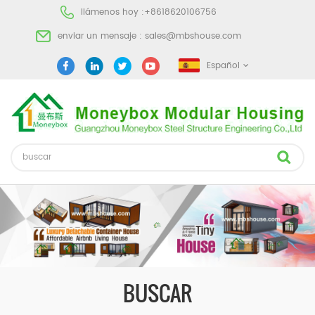
llámenos hoy :
+8618620106756
enviar un mensaje :
sales@mbshouse.com
Español
BUSCAR