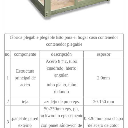
fábrica plegable plegable listo para el hogar casa contenedor
contenedor plegable
no.
componente
descripción
espesor
Acero 8 # c, tubo
cuadrado, hierro
Estructura
angular,
1
principal de
2.0mm
acero
tubo plano, tubo
redondo
2
teja
azulejo de pu o eps
20-150 mm
50-250mm eps, pu,
rockwool o eps cemento
panel de pared
0.326 mm para chapa
3
externo
con
panel sándwich de
de acero de color