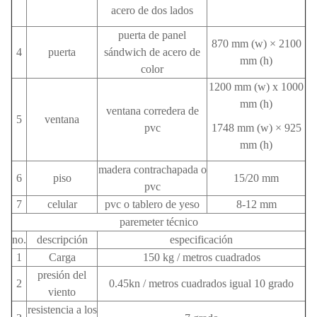
acero de dos lados
puerta de panel
870 mm (w) × 2100
4
puerta
sándwich de acero de
mm (h)
color
1200 mm (w) x 1000
mm (h)
ventana corredera de
5
ventana
pvc
1748 mm (w) × 925
mm (h)
madera contrachapada o
6
piso
15/20 mm
pvc
7
celular
pvc o tablero de yeso
8-12 mm
paremeter técnico
no.
descripción
especificación
1
Carga
150 kg / metros cuadrados
presión del
2
0.45kn / metros cuadrados igual 10 grado
viento
resistencia a los