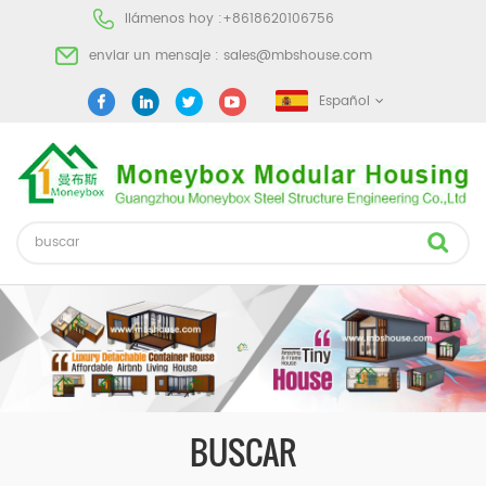
llámenos hoy :
+8618620106756
enviar un mensaje :
sales@mbshouse.com
Español
BUSCAR