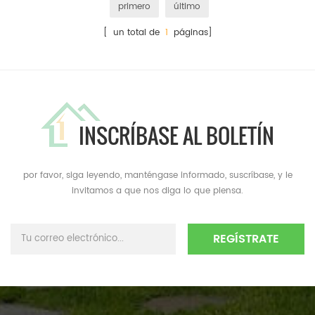
primero
último
[ un total de
1
páginas]
INSCRÍBASE AL BOLETÍN
por favor, siga leyendo, manténgase informado, suscríbase, y le
invitamos a que nos diga lo que piensa.