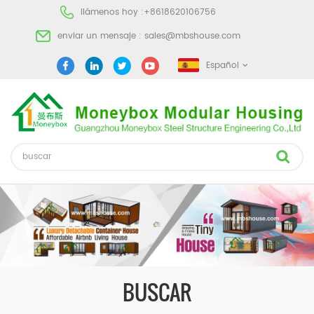
llámenos hoy :
+8618620106756
enviar un mensaje :
sales@mbshouse.com
Español
BUSCAR