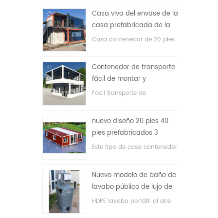
precio bajo
Casa viva del envase de la
casa prefabricada de la
prueba de fuego de los
Casa contenedor de 20 pies
20ft en China
para vivir la casa
Contenedor de transporte
fácil de montar y
conveniente
Fácil transporte de
contenedores de mangueras.
nuevo diseño 20 pies 40
pies prefabricados 3
dormitorios pequeña casa
Este tipo de casa contenedor
contenedor expandible
se actualiza, la casa
contenedor se divide en tres
Nuevo modelo de baño de
dormitorios, un baño y con
lavabo público de lujo de
sistema eléctrico.
plástico HDPE de doble
HDPE lavabo portátil al aire
cara
libre para parques, escuelas,