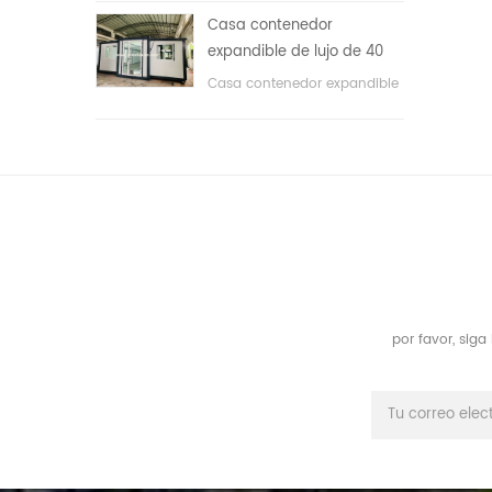
áreas públicas, etc. & nbsp;
Casa contenedor
expandible de lujo de 40
pies con tres dormitorios
Casa contenedor expandible
de lujo de 40 pies con tres
dormitorios
por favor, sig