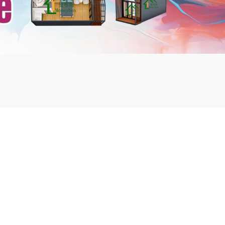
mbshou
se.com