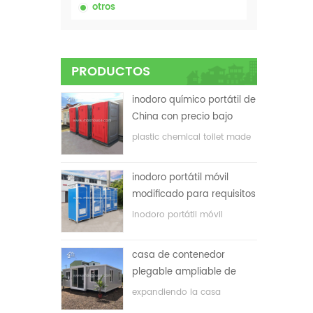
otros
PRODUCTOS
inodoro químico portátil de
China con precio bajo
plastic chemical toilet made
in China
inodoro portátil móvil
modificado para requisitos
particulares barato de
inodoro portátil móvil
China para el sitio de la
personalizado para el sitio de
construcción
construcción
casa de contenedor
plegable ampliable de
bajo precio
expandiendo la casa
plegable del envase con