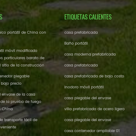
S
ETIQUETAS CALIENTES
ico portátil de China con
casa prefabricada
Baño portátil
til móvil modificado
casa moderna prefabricada
os particulares barato de
 sitio de la construcción
casa prefabricada
enedor plegable
casa prefabricada de bajo costo
 bajo precio
inodoro móvil portátil
l envase de la casa
casa plegable del envase
 de la prueba de fuego
n China
villa prefabricada de acero ligero
 transporte fácil de
casa plegable del envase
veniente
casa contenedor ampliable 01