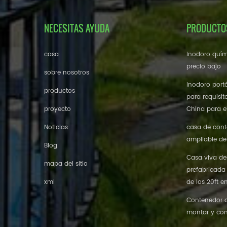
NECESITAS AYUDA
PRODUCTO
casa
inodoro quím
precio bajo
sobre nosotros
inodoro portá
productos
para requisit
proyecto
China para el
Noticias
casa de cont
ampliable de
Blog
Casa viva de
mapa del sitio
prefabricada
xml
de los 20ft e
Contenedor de
montar y con