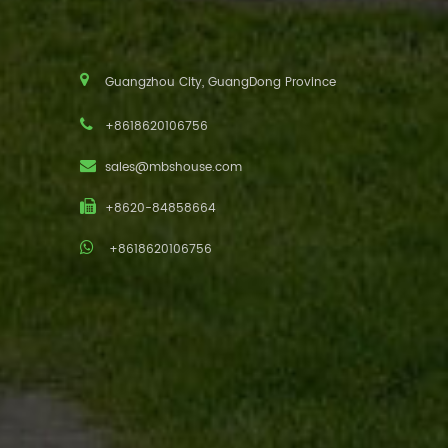
Guangzhou City, GuangDong Province
+8618620106756
sales@mbshouse.com
+8620-84858664
+8618620106756