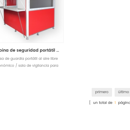
cabina de seguridad portátil de seguridad portátil al aire libre
sa de guardia portátil al aire libre
onómico / sala de vigilancia para
la venta
primero
último
[ un total de
1
página