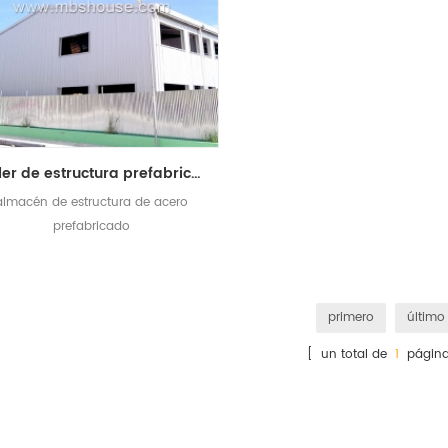
taller de estructura prefabricada de almacén de acero en china
almacén de estructura de acero
prefabricado
primero
último
[ un total de
1
página