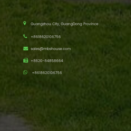
Guangzhou City, GuangDong Province
+8618620106756
sales@mbshouse.com
+8620-84858664
+8618620106756