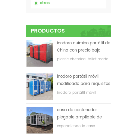
otros
PRODUCTOS
inodoro químico portátil de
China con precio bajo
plastic chemical toilet made
in China
inodoro portátil móvil
modificado para requisitos
particulares barato de
inodoro portátil móvil
China para el sitio de la
personalizado para el sitio de
construcción
construcción
casa de contenedor
plegable ampliable de
bajo precio
expandiendo la casa
plegable del envase con