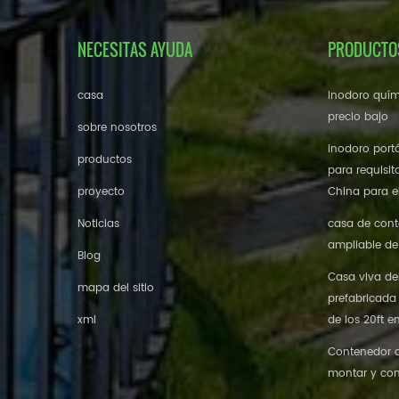
NECESITAS AYUDA
PRODUCTO
casa
inodoro quím
precio bajo
sobre nosotros
inodoro portá
productos
para requisit
proyecto
China para el
Noticias
casa de cont
ampliable de
Blog
Casa viva de
mapa del sitio
prefabricada
xml
de los 20ft e
Contenedor de
montar y con