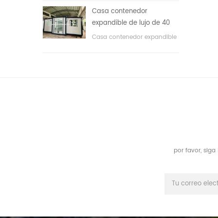
áreas públicas, etc. & nbsp;
Casa contenedor
expandible de lujo de 40
pies con tres dormitorios
Casa contenedor expandible
de lujo de 40 pies con tres
dormitorios
por favor, sig