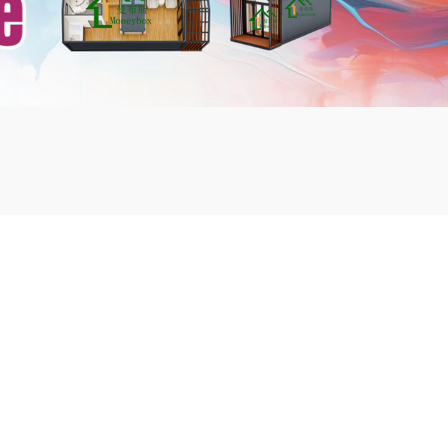
mbshou
se.com