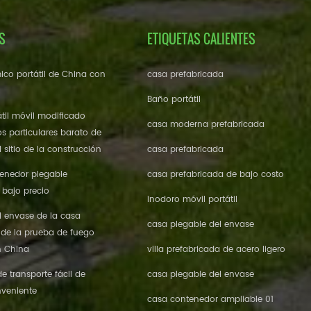
S
ETIQUETAS CALIENTES
ico portátil de China con
casa prefabricada
Baño portátil
til móvil modificado
casa moderna prefabricada
os particulares barato de
 sitio de la construcción
casa prefabricada
enedor plegable
casa prefabricada de bajo costo
 bajo precio
inodoro móvil portátil
l envase de la casa
casa plegable del envase
 de la prueba de fuego
n China
villa prefabricada de acero ligero
 transporte fácil de
casa plegable del envase
veniente
casa contenedor ampliable 01