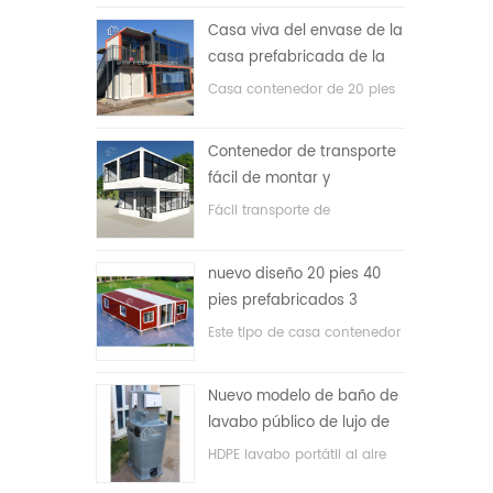
precio bajo
Casa viva del envase de la
casa prefabricada de la
prueba de fuego de los
Casa contenedor de 20 pies
20ft en China
para vivir la casa
Contenedor de transporte
fácil de montar y
conveniente
Fácil transporte de
contenedores de mangueras.
nuevo diseño 20 pies 40
pies prefabricados 3
dormitorios pequeña casa
Este tipo de casa contenedor
contenedor expandible
se actualiza, la casa
contenedor se divide en tres
Nuevo modelo de baño de
dormitorios, un baño y con
lavabo público de lujo de
sistema eléctrico.
plástico HDPE de doble
HDPE lavabo portátil al aire
cara
libre para parques, escuelas,