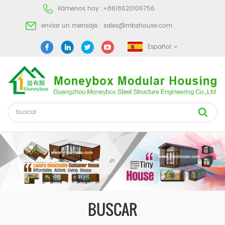
llámenos hoy :
+8618620106756
enviar un mensaje :
sales@mbshouse.com
Español
BUSCAR