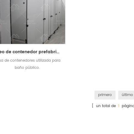
Aseo de contenedor prefabricado completo con baño.
a de contenedores utilizada para
baño público.
primero
último
[ un total de
1
página