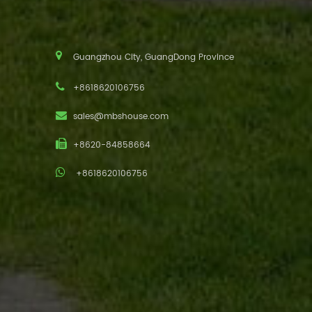
Guangzhou City, GuangDong Province
+8618620106756
sales@mbshouse.com
+8620-84858664
+8618620106756