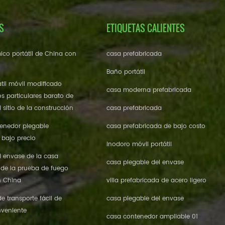
S
ETIQUETAS CALIENTES
ico portátil de China con
casa prefabricada
Baño portátil
til móvil modificado
casa moderna prefabricada
os particulares barato de
 sitio de la construcción
casa prefabricada
enedor plegable
casa prefabricada de bajo costo
 bajo precio
inodoro móvil portátil
l envase de la casa
casa plegable del envase
 de la prueba de fuego
n China
villa prefabricada de acero ligero
 transporte fácil de
casa plegable del envase
veniente
casa contenedor ampliable 01