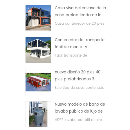
precio bajo
Casa viva del envase de la
casa prefabricada de la
prueba de fuego de los
Casa contenedor de 20 pies
20ft en China
para vivir la casa
Contenedor de transporte
fácil de montar y
conveniente
Fácil transporte de
contenedores de mangueras.
nuevo diseño 20 pies 40
pies prefabricados 3
dormitorios pequeña casa
Este tipo de casa contenedor
contenedor expandible
se actualiza, la casa
contenedor se divide en tres
Nuevo modelo de baño de
dormitorios, un baño y con
lavabo público de lujo de
sistema eléctrico.
plástico HDPE de doble
HDPE lavabo portátil al aire
cara
libre para parques, escuelas,