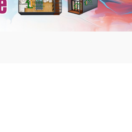
mbshou
se.com