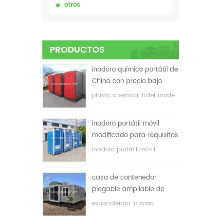
otros
PRODUCTOS
inodoro químico portátil de
China con precio bajo
plastic chemical toilet made
in China
inodoro portátil móvil
modificado para requisitos
particulares barato de
inodoro portátil móvil
China para el sitio de la
personalizado para el sitio de
construcción
construcción
casa de contenedor
plegable ampliable de
bajo precio
expandiendo la casa
plegable del envase con