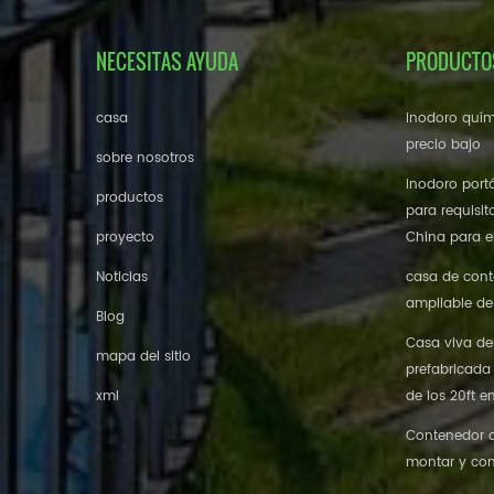
NECESITAS AYUDA
PRODUCTO
casa
inodoro quím
precio bajo
sobre nosotros
inodoro portá
productos
para requisit
proyecto
China para el
Noticias
casa de cont
ampliable de
Blog
Casa viva de
mapa del sitio
prefabricada
xml
de los 20ft e
Contenedor de
montar y con