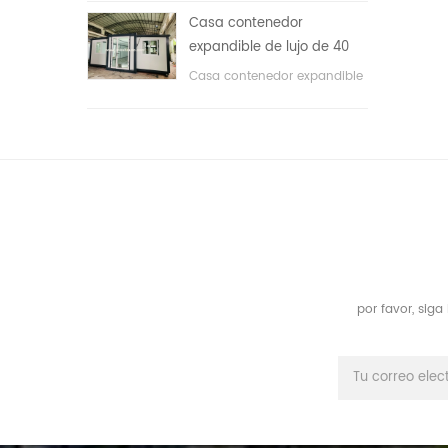
áreas públicas, etc. & nbsp;
Casa contenedor
expandible de lujo de 40
pies con tres dormitorios
Casa contenedor expandible
de lujo de 40 pies con tres
dormitorios
por favor, sig