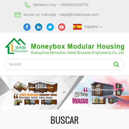
llámenos hoy :
+8618620106756
enviar un mensaje :
sales@mbshouse.com
Español
BUSCAR