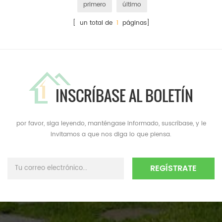
primero
último
[ un total de
1
páginas]
INSCRÍBASE AL BOLETÍN
por favor, siga leyendo, manténgase informado, suscríbase, y le
invitamos a que nos diga lo que piensa.