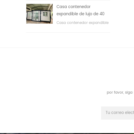
áreas públicas, etc. & nbsp;
Casa contenedor
expandible de lujo de 40
pies con tres dormitorios
Casa contenedor expandible
de lujo de 40 pies con tres
dormitorios
por favor, sig