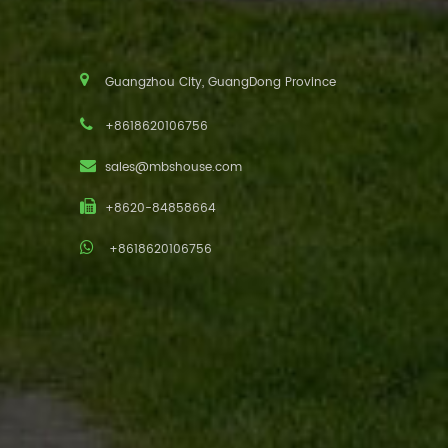
Guangzhou City, GuangDong Province
+8618620106756
sales@mbshouse.com
+8620-84858664
+8618620106756