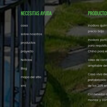
NECESITAS AYUDA
PRODUCTO
casa
inodoro quím
precio bajo
sobre nosotros
inodoro portá
productos
para requisit
proyecto
China para el
Noticias
casa de cont
ampliable de
Blog
Casa viva de
mapa del sitio
prefabricada
xml
de los 20ft e
Contenedor de
montar y con