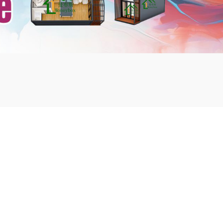
mbshou
se.com