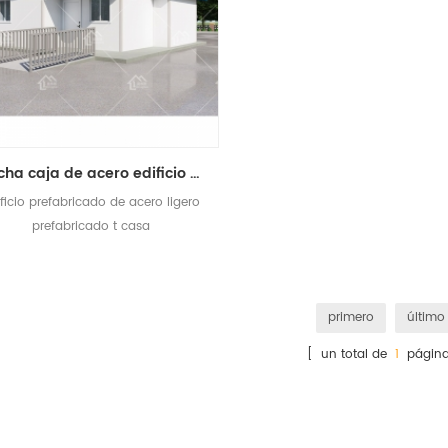
hucha caja de acero edificio edificio dormintory prefabricada t casa
ificio prefabricado de acero ligero
prefabricado t casa
primero
último
[ un total de
1
página