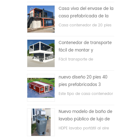
precio bajo
Casa viva del envase de la
casa prefabricada de la
prueba de fuego de los
Casa contenedor de 20 pies
20ft en China
para vivir la casa
Contenedor de transporte
fácil de montar y
conveniente
Fácil transporte de
contenedores de mangueras.
nuevo diseño 20 pies 40
pies prefabricados 3
dormitorios pequeña casa
Este tipo de casa contenedor
contenedor expandible
se actualiza, la casa
contenedor se divide en tres
Nuevo modelo de baño de
dormitorios, un baño y con
lavabo público de lujo de
sistema eléctrico.
plástico HDPE de doble
HDPE lavabo portátil al aire
cara
libre para parques, escuelas,