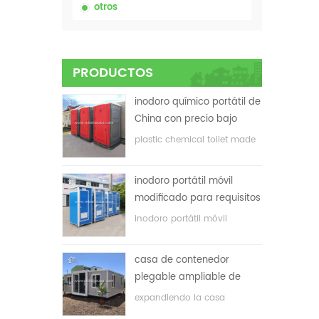
otros
PRODUCTOS
inodoro químico portátil de
China con precio bajo
plastic chemical toilet made
in China
inodoro portátil móvil
modificado para requisitos
particulares barato de
inodoro portátil móvil
China para el sitio de la
personalizado para el sitio de
construcción
construcción
casa de contenedor
plegable ampliable de
bajo precio
expandiendo la casa
plegable del envase con