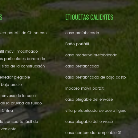
S
ETIQUETAS CALIENTES
ico portátil de China con
casa prefabricada
Baño portátil
til móvil modificado
casa moderna prefabricada
os particulares barato de
 sitio de la construcción
casa prefabricada
enedor plegable
casa prefabricada de bajo costo
 bajo precio
inodoro móvil portátil
l envase de la casa
casa plegable del envase
 de la prueba de fuego
n China
villa prefabricada de acero ligero
 transporte fácil de
casa plegable del envase
veniente
casa contenedor ampliable 01