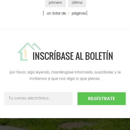
primero
último
[ un total de
1
páginas]
INSCRÍBASE AL BOLETÍN
por favor, siga leyendo, manténgase informado, suscríbase, y le
invitamos a que nos diga lo que piensa.