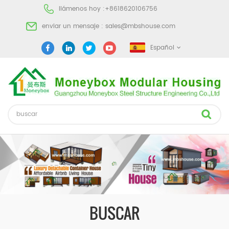
llámenos hoy :
+8618620106756
enviar un mensaje :
sales@mbshouse.com
Español
BUSCAR