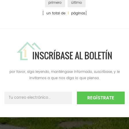
primero
último
[ un total de
1
páginas]
INSCRÍBASE AL BOLETÍN
por favor, siga leyendo, manténgase informado, suscríbase, y le
invitamos a que nos diga lo que piensa.