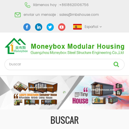
llámenos hoy :
+8618620106756
enviar un mensaje :
sales@mbshouse.com
Español
BUSCAR