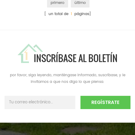
primero
último
[ un total de
1
páginas]
INSCRÍBASE AL BOLETÍN
por favor, siga leyendo, manténgase informado, suscríbase, y le
invitamos a que nos diga lo que piensa.