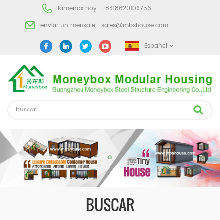
llámenos hoy :
+8618620106756
enviar un mensaje :
sales@mbshouse.com
Español
BUSCAR