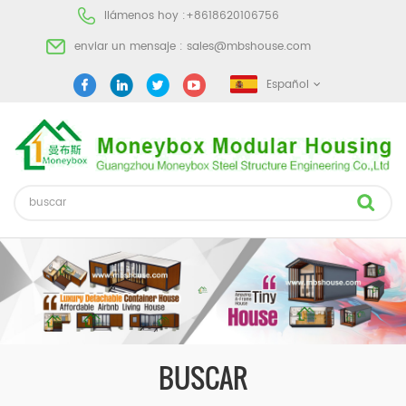
llámenos hoy :
+8618620106756
enviar un mensaje :
sales@mbshouse.com
Español
BUSCAR