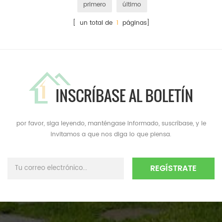
primero
último
[ un total de
1
páginas]
INSCRÍBASE AL BOLETÍN
por favor, siga leyendo, manténgase informado, suscríbase, y le
invitamos a que nos diga lo que piensa.