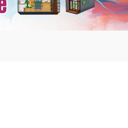
mbshou
se.com