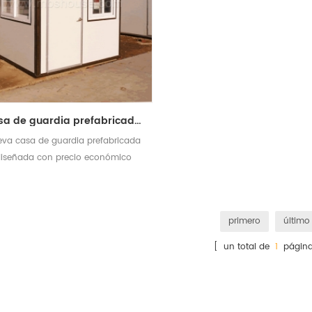
casa de guardia prefabricada de diseño moderno
va casa de guardia prefabricada
diseñada con precio económico
primero
último
[ un total de
1
página