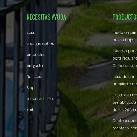
NECESITAS AYUDA
PRODUCTO
casa
inodoro quím
precio bajo
sobre nosotros
inodoro portá
productos
para requisit
proyecto
China para el
Noticias
casa de cont
ampliable de
Blog
Casa viva de
mapa del sitio
prefabricada
xml
de los 20ft e
Contenedor de
montar y con