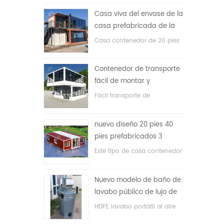
precio bajo
Casa viva del envase de la
casa prefabricada de la
prueba de fuego de los
Casa contenedor de 20 pies
20ft en China
para vivir la casa
Contenedor de transporte
fácil de montar y
conveniente
Fácil transporte de
contenedores de mangueras.
nuevo diseño 20 pies 40
pies prefabricados 3
dormitorios pequeña casa
Este tipo de casa contenedor
contenedor expandible
se actualiza, la casa
contenedor se divide en tres
Nuevo modelo de baño de
dormitorios, un baño y con
lavabo público de lujo de
sistema eléctrico.
plástico HDPE de doble
HDPE lavabo portátil al aire
cara
libre para parques, escuelas,