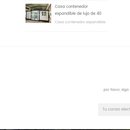
áreas públicas, etc. & nbsp;
Casa contenedor
expandible de lujo de 40
pies con tres dormitorios
Casa contenedor expandible
de lujo de 40 pies con tres
dormitorios
por favor, sig