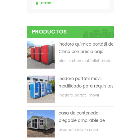
otros
PRODUCTOS
inodoro químico portátil de
China con precio bajo
plastic chemical toilet made
in China
inodoro portátil móvil
modificado para requisitos
particulares barato de
inodoro portátil móvil
China para el sitio de la
personalizado para el sitio de
construcción
construcción
casa de contenedor
plegable ampliable de
bajo precio
expandiendo la casa
plegable del envase con