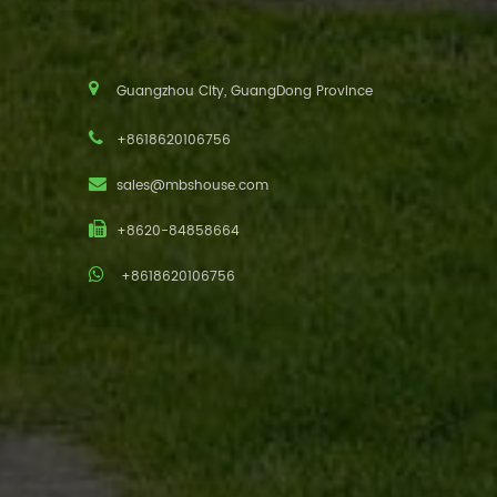
Guangzhou City, GuangDong Province
+8618620106756
sales@mbshouse.com
+8620-84858664
+8618620106756