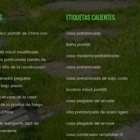
S
ETIQUETAS CALIENTES
ico portátil de China con
casa prefabricada
Baño portátil
til móvil modificado
casa moderna prefabricada
os particulares barato de
 sitio de la construcción
casa prefabricada
enedor plegable
casa prefabricada de bajo costo
 bajo precio
inodoro móvil portátil
l envase de la casa
casa plegable del envase
 de la prueba de fuego
n China
villa prefabricada de acero ligero
 transporte fácil de
casa plegable del envase
veniente
casa contenedor ampliable 01