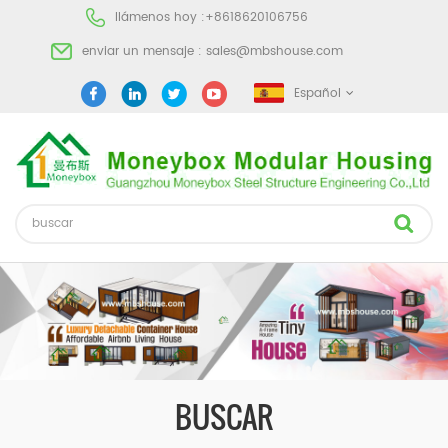
llámenos hoy :
+8618620106756
enviar un mensaje :
sales@mbshouse.com
Español
BUSCAR