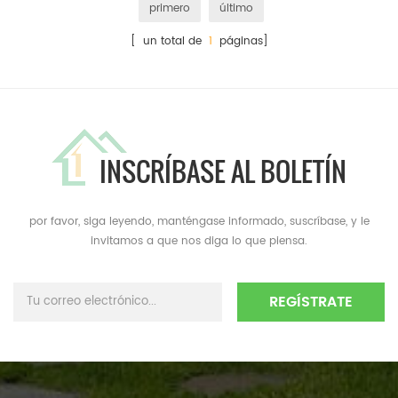
primero
último
[ un total de
1
páginas]
INSCRÍBASE AL BOLETÍN
por favor, siga leyendo, manténgase informado, suscríbase, y le
invitamos a que nos diga lo que piensa.