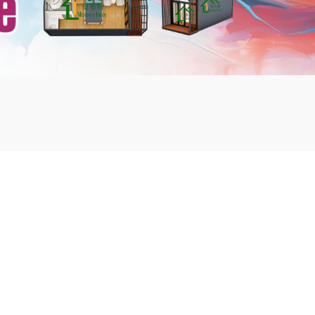
mbshou
se.com