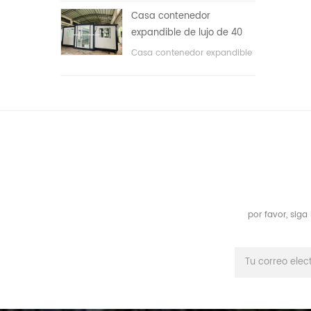
áreas públicas, etc. & nbsp;
Casa contenedor
expandible de lujo de 40
pies con tres dormitorios
Casa contenedor expandible
de lujo de 40 pies con tres
dormitorios
por favor, sig