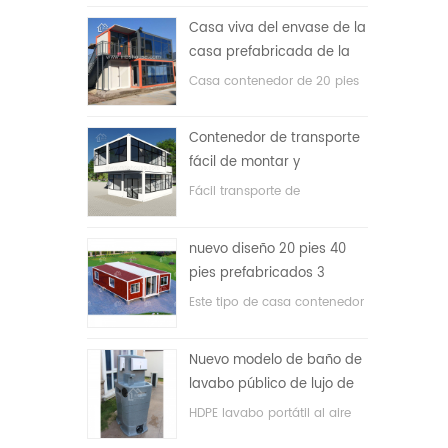
precio bajo
Casa viva del envase de la
casa prefabricada de la
prueba de fuego de los
Casa contenedor de 20 pies
20ft en China
para vivir la casa
Contenedor de transporte
fácil de montar y
conveniente
Fácil transporte de
contenedores de mangueras.
nuevo diseño 20 pies 40
pies prefabricados 3
dormitorios pequeña casa
Este tipo de casa contenedor
contenedor expandible
se actualiza, la casa
contenedor se divide en tres
Nuevo modelo de baño de
dormitorios, un baño y con
lavabo público de lujo de
sistema eléctrico.
plástico HDPE de doble
HDPE lavabo portátil al aire
cara
libre para parques, escuelas,