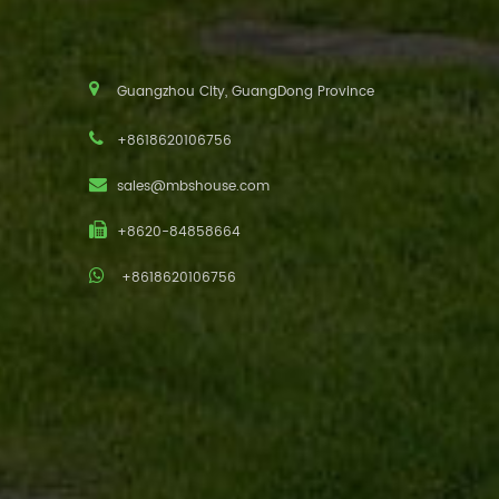
Guangzhou City, GuangDong Province
+8618620106756
sales@mbshouse.com
+8620-84858664
+8618620106756