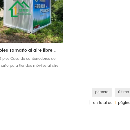
10 pies Tamaño al aire libre Diseño de tienda de contenedores móviles
0 pies Casa de contenedores de
maño para tiendas móviles al aire
libre, almacenamiento etc
primero
último
[ un total de
1
página