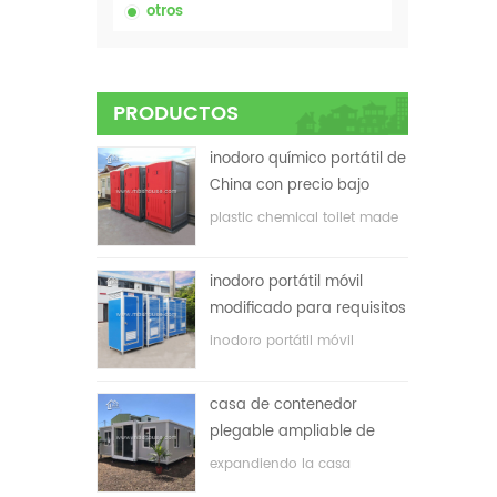
otros
PRODUCTOS
inodoro químico portátil de
China con precio bajo
plastic chemical toilet made
in China
inodoro portátil móvil
modificado para requisitos
particulares barato de
inodoro portátil móvil
China para el sitio de la
personalizado para el sitio de
construcción
construcción
casa de contenedor
plegable ampliable de
bajo precio
expandiendo la casa
plegable del envase con