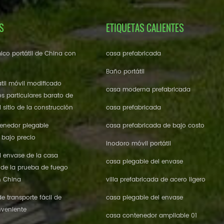
S
ETIQUETAS CALIENTES
ico portátil de China con
casa prefabricada
Baño portátil
til móvil modificado
casa moderna prefabricada
os particulares barato de
 sitio de la construcción
casa prefabricada
enedor plegable
casa prefabricada de bajo costo
 bajo precio
inodoro móvil portátil
l envase de la casa
casa plegable del envase
 de la prueba de fuego
n China
villa prefabricada de acero ligero
 transporte fácil de
casa plegable del envase
veniente
casa contenedor ampliable 01