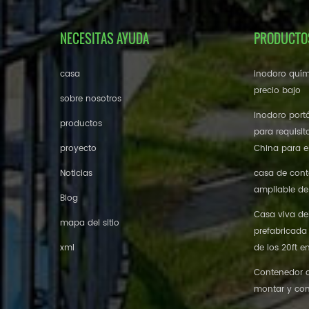
NECESITAS AYUDA
PRODUCTO
casa
inodoro quím
precio bajo
sobre nosotros
inodoro portá
productos
para requisit
proyecto
China para el
Noticias
casa de cont
ampliable de
Blog
Casa viva de
mapa del sitio
prefabricada
xml
de los 20ft e
Contenedor de
montar y con