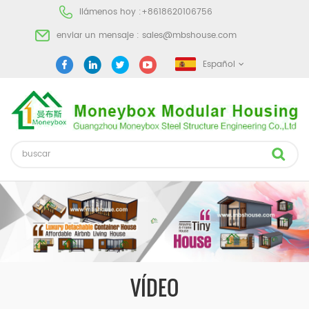
llámenos hoy :
+8618620106756
enviar un mensaje :
sales@mbshouse.com
Español
VÍDEO