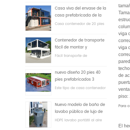
precio bajo
tamañ
Casa viva del envase de la
Tama
casa prefabricada de la
estruc
prueba de fuego de los
Casa contenedor de 20 pies
colum
20ft en China
para vivir la casa
viga 
Contenedor de transporte
corre
fácil de montar y
viga 
conveniente
corre
Fácil transporte de
pared
contenedores de mangueras.
techo
nuevo diseño 20 pies 40
de ac
pies prefabricados 3
puert
dormitorios pequeña casa
Este tipo de casa contenedor
venta
contenedor expandible
se actualiza, la casa
piso:
contenedor se divide en tres
Nuevo modelo de baño de
Para o
dormitorios, un baño y con
lavabo público de lujo de
sistema eléctrico.
plástico HDPE de doble
HDPE lavabo portátil al aire
cara
El he
libre para parques, escuelas,