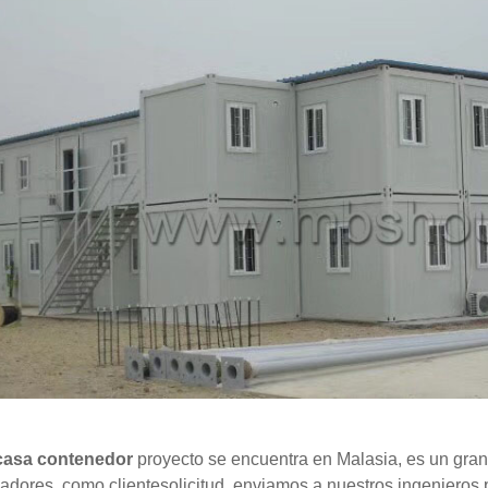
asa contenedor
proyecto se encuentra en Malasia, es un gra
jadores. como clientesolicitud, enviamos a nuestros ingenieros p