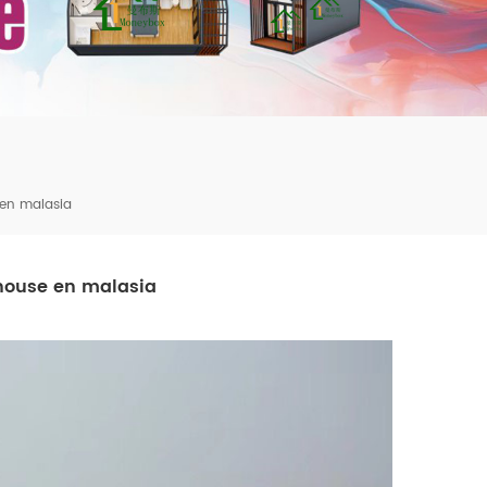
mbshou
se.com
 en malasia
house en malasia