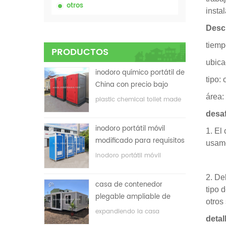
otros
insta
Descr
tiemp
PRODUCTOS
ubica
inodoro químico portátil de
tipo:
China con precio bajo
área:
plastic chemical toilet made
in China
desaf
inodoro portátil móvil
1. El
modificado para requisitos
usamo
particulares barato de
inodoro portátil móvil
China para el sitio de la
personalizado para el sitio de
construcción
construcción
2. De
casa de contenedor
tipo 
plegable ampliable de
otros 
bajo precio
expandiendo la casa
detal
plegable del envase con