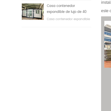
insta
áreas públicas, etc. & nbsp;
Casa contenedor
este 
expandible de lujo de 40
pies con tres dormitorios
Casa contenedor expandible
de lujo de 40 pies con tres
dormitorios