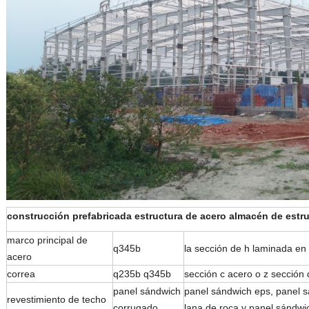
construcción prefabricada estructura de acero almacén de estr
marco principal de
q345b
la sección de h laminada en 
acero
correa
q235b q345b
sección c acero o z sección
panel sándwich
panel sándwich eps, panel s
revestimiento de techo
corrugado
lana de roca y panel sándw