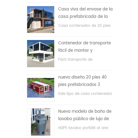
precio bajo
Casa viva del envase de la
casa prefabricada de la
prueba de fuego de los
Casa contenedor de 20 pies
20ft en China
para vivir la casa
Contenedor de transporte
fácil de montar y
conveniente
Fácil transporte de
contenedores de mangueras.
nuevo diseño 20 pies 40
pies prefabricados 3
dormitorios pequeña casa
Este tipo de casa contenedor
contenedor expandible
se actualiza, la casa
contenedor se divide en tres
Nuevo modelo de baño de
dormitorios, un baño y con
lavabo público de lujo de
sistema eléctrico.
plástico HDPE de doble
HDPE lavabo portátil al aire
cara
libre para parques, escuelas,