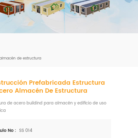
mbshou
se.com
 almacén de estructura
trucción Prefabricada Estructura
cero Almacén De Estructura
ura de acero buildind para almacén y edificio de uso
ica
SS 014
ulo No :