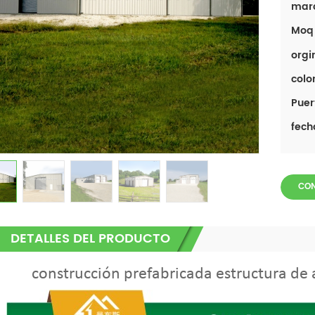
mar
Moq 
orgi
color
Puer
fech
CO
DETALLES DEL PRODUCTO
construcción prefabricada estructura de