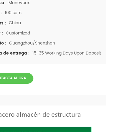
Moneybox
ca:
100 sqm
:
China
ns :
Customized
 :
Guangzhou/Shenzhen
to :
15-35 Working Days Upon Deposit
a de entrega :
NTACTA AHORA
 acero almacén de estructura