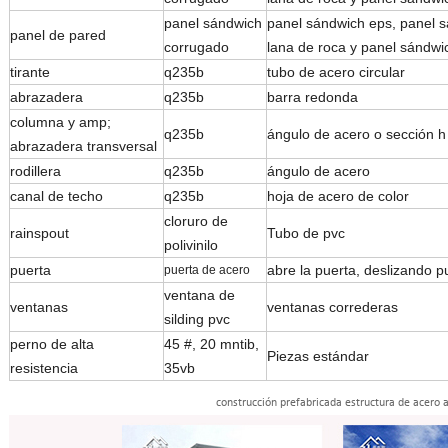
panel sándwich
panel sándwich eps, panel s
panel de pared
corrugado
lana de roca y panel sándw
tirante
q235b
tubo de acero circular
abrazadera
q235b
barra redonda
columna y amp;
q235b
ángulo de acero o sección h
abrazadera transversal
rodillera
q235b
ángulo de acero
canal de techo
q235b
hoja de acero de color
cloruro de
rainspout
Tubo de pvc
polivinilo
puerta
abre la puerta, deslizando
pu
puerta de acero
ventana de
ventanas
ventanas correderas
silding pvc
perno de alta
45 #, 20 mntib,
Piezas estándar
resistencia
35vb
construcción prefabricada estructura de acero 