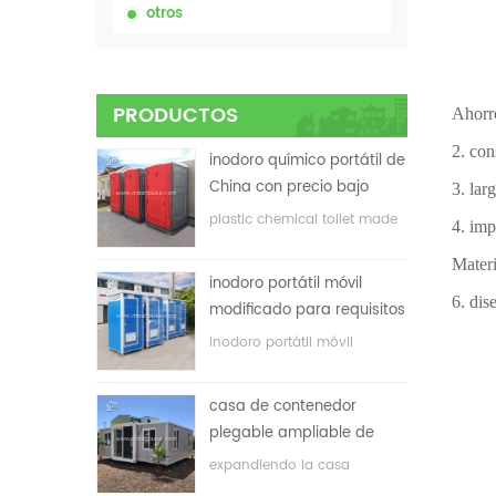
otros
PRODUCTOS
Ahorro
2. con
inodoro químico portátil de
China con precio bajo
3. lar
plastic chemical toilet made
4. imp
in China
Materi
inodoro portátil móvil
6. dis
modificado para requisitos
particulares barato de
inodoro portátil móvil
China para el sitio de la
personalizado para el sitio de
construcción
construcción
casa de contenedor
plegable ampliable de
bajo precio
expandiendo la casa
plegable del envase con