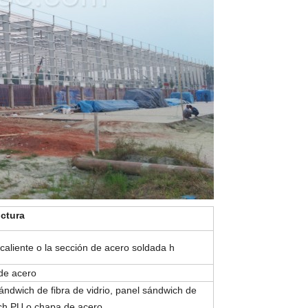
uctura
caliente o la sección de acero soldada h
 de acero
ándwich de fibra de vidrio, panel sándwich de
ich PU o chapa de acero