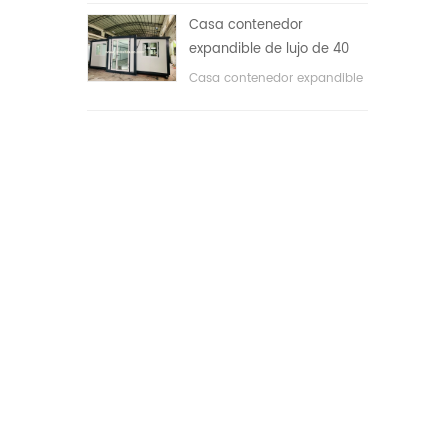
áreas públicas, etc. & nbsp;
Casa contenedor
expandible de lujo de 40
pies con tres dormitorios
Casa contenedor expandible
de lujo de 40 pies con tres
dormitorios